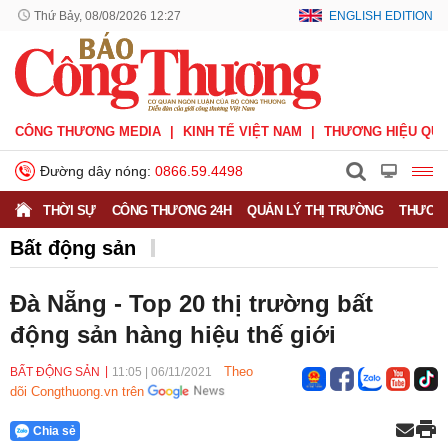
Thứ Bảy, 08/08/2026 12:27
ENGLISH EDITION
CÔNG THƯƠNG MEDIA
KINH TẾ VIỆT NAM
THƯƠNG HIỆU QUỐ
Đường dây nóng:
0866.59.4498
THỜI SỰ
CÔNG THƯƠNG 24H
QUẢN LÝ THỊ TRƯỜNG
THƯƠNG
Bất động sản
Đà Nẵng - Top 20 thị trường bất
động sản hàng hiệu thế giới
Theo
BẤT ĐỘNG SẢN
11:05
|
06/11/2021
dõi Congthuong.vn trên
Chia sẻ