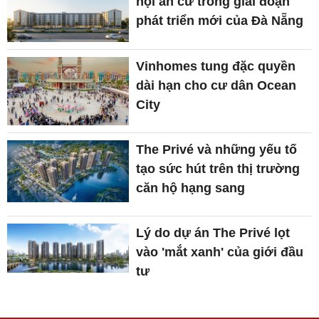
hội an cư trong giai đoạn
phát triển mới của Đà Nẵng
Vinhomes tung đặc quyền
dài hạn cho cư dân Ocean
City
The Privé và những yếu tố
tạo sức hút trên thị trường
căn hộ hạng sang
Lý do dự án The Privé lọt
vào 'mắt xanh' của giới đầu
tư