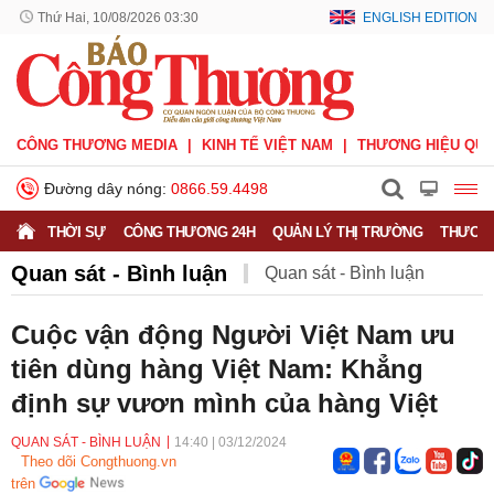
Thứ Hai, 10/08/2026 03:30
ENGLISH EDITION
CÔNG THƯƠNG MEDIA
KINH TẾ VIỆT NAM
THƯƠNG HIỆU QUỐ
Đường dây nóng:
0866.59.4498
THỜI SỰ
CÔNG THƯƠNG 24H
QUẢN LÝ THỊ TRƯỜNG
THƯƠNG
Quan sát - Bình luận
Quan sát - Bình luận
Công Thương và công luận
Ý kiến
Cuộc vận động Người Việt Nam ưu
tiên dùng hàng Việt Nam: Khẳng
Người tốt - Việc tốt
Phỏng vấn - Đối thoại
định sự vươn mình của hàng Việt
QUAN SÁT - BÌNH LUẬN
14:40
|
03/12/2024
Theo dõi Congthuong.vn
trên