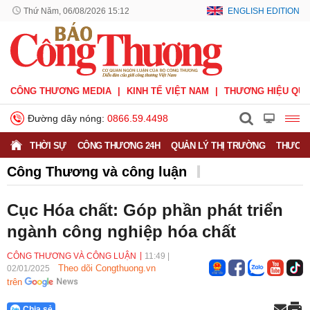
Thứ Năm, 06/08/2026 15:12
ENGLISH EDITION
CÔNG THƯƠNG MEDIA
KINH TẾ VIỆT NAM
THƯƠNG HIỆU QUỐ
Đường dây nóng:
0866.59.4498
THỜI SỰ
CÔNG THƯƠNG 24H
QUẢN LÝ THỊ TRƯỜNG
THƯƠNG
Công Thương và công luận
Quan sát - Bình luận
Công Thương và công luận
Cục Hóa chất: Góp phần phát triển
Ý kiến
Người tốt - Việc tốt
Phỏng vấn - Đối thoại
ngành công nghiệp hóa chất
CÔNG THƯƠNG VÀ CÔNG LUẬN
11:49
|
Theo dõi Congthuong.vn
02/01/2025
trên
Chia sẻ