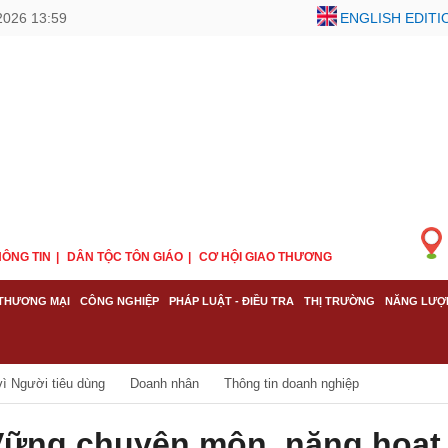
2026 13:59
ENGLISH EDITI
ÔNG TIN
DÂN TỘC TÔN GIÁO
CƠ HỘI GIAO THƯƠNG
THƯƠNG MẠI
CÔNG NGHIỆP
PHÁP LUẬT - ĐIỀU TRA
THỊ TRƯỜNG
NĂNG LƯỢ
ì Người tiêu dùng
Doanh nhân
Thông tin doanh nghiệp
ững chuyên môn, năng hoạt