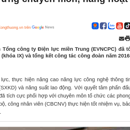
Congthuong.vn trên
n Tổng công ty Điện lực miền Trung (EVNCPC) đã t
 (khóa IX) và tổng kết công tác công đoàn năm 2016
ực, thực hiện nâng cao năng lực công nghệ thông ti
(SXKD) và năng suất lao động. Với quyết tâm phấn đấ
 tích cực phối hợp với chuyên môn tổ chức các phon
n bộ, công nhân viên (CBCNV) thực hiện tốt nhiệm vụ, bả
.