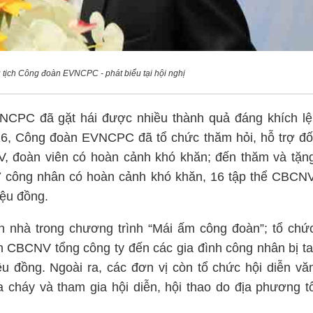
ịch Công đoàn EVNCPC - phát biểu tại hội nghị
CPC đã gặt hái được nhiều thành quả đáng khích lệ
6, Công đoàn EVNCPC đã tổ chức thăm hỏi, hỗ trợ đố
V, đoàn viên có hoàn cảnh khó khăn; đến thăm và tặn
37 công nhân có hoàn cảnh khó khăn, 16 tập thể CBCN
iệu đồng.
nhà trong chương trình “Mái ấm công đoàn”; tổ chứ
n CBCNV tổng công ty đến các gia đình công nhân bị ta
ệu đồng. Ngoài ra, các đơn vị còn tổ chức hội diễn vă
a cháy và tham gia hội diễn, hội thao do địa phương t