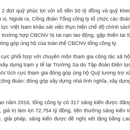
2 đợt quỹ phúc lợi với số tiền 50 tỷ đồng và quỹ khe
n vị. Ngoài ra, Công đoàn Tổng công ty tổ chức các đoà
lực Việt Nam khảo sát việc thực hiện chế độ chính sác
c trường hợp CBCNV bị tai nạn lao động, gặp thiên tai l
 đóng góp ủng hộ của toàn thể CBCNV tổng công ty.
ực phối hợp với chuyên môn tham gia công tác xã hộ
 xây dựng trạm y tế tại Trường Sa do Tập đoàn Điện lự
V tích cực tham gia đóng góp ủng hộ Quỹ tương trợ x
công đoàn; đóng góp xây dựng nhà tình nghĩa, xây dựn
tạo năm 2016, tổng công ty có 317 sáng kiến được đăn
giá trị làm lợi 72,754 tỷ đồng, tiền thưởng sáng kiến l
ài, giải pháp, sáng kiến được đề nghị xét tặng bằng La