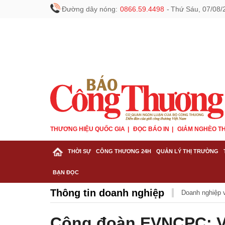
Đường dây nóng:
0866.59.4498
-
Thứ Sáu, 07/08/
THƯƠNG HIỆU QUỐC GIA
ĐỌC BÁO IN
GIẢM NGHÈO TH
THỜI SỰ
CÔNG THƯƠNG 24H
QUẢN LÝ THỊ TRƯỜNG
BẠN ĐỌC
Thông tin doanh nghiệp
Doanh nghiệp v
Công đoàn EVNCPC: V