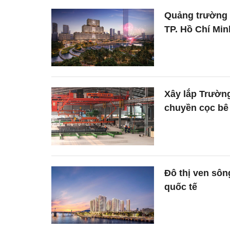
Quảng trường ‘
TP. Hồ Chí Min
Xây lắp Trường
chuyền cọc bê
Đô thị ven sôn
quốc tế