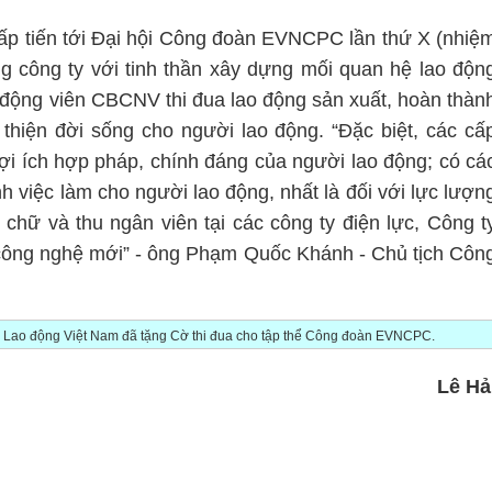
p tiến tới Đại hội Công đoàn EVNCPC lần thứ X (nhiệ
 công ty với tinh thần xây dựng mối quan hệ lao độn
, động viên CBCNV thi đua lao động sản xuất, hoàn thàn
hiện đời sống cho người lao động. “Đặc biệt, các cấ
lợi ích hợp pháp, chính đáng của người lao động; có cá
h việc làm cho người lao động, nhất là đối với lực lượn
chữ và thu ngân viên tại các công ty điện lực, Công t
 công nghệ mới” - ông Phạm Quốc Khánh - Chủ tịch Côn
n Lao động Việt Nam đã tặng Cờ thi đua cho tập thể Công đoàn EVNCPC.
Lê Hả