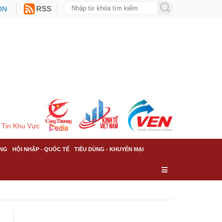
ON
RSS
Tin Khu Vực
NG
HỘI NHẬP - QUỐC TẾ
TIÊU DÙNG - KHUYẾN MẠI