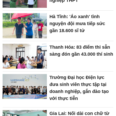
nghiệp THPT
Hà Tĩnh: 'Áo xanh' tình
nguyện đội mưa tiếp sức
gần 18.600 sĩ tử
Thanh Hóa: 83 điểm thi sẵn
sàng đón gần 43.000 thí sinh
Trường Đại học Điện lực
đưa sinh viên thực tập tại
doanh nghiệp, gắn đào tạo
với thực tiễn
Gia Lai: Nối dài con chữ từ