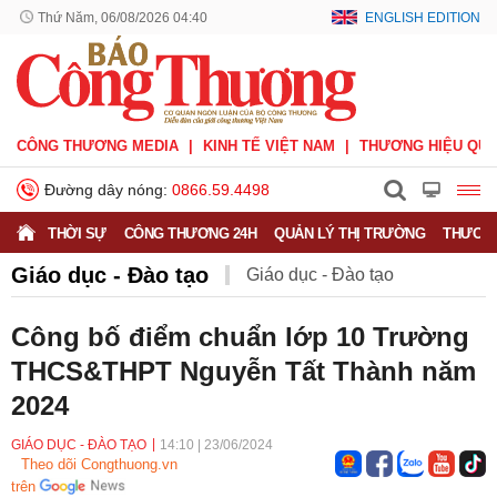
Thứ Năm, 06/08/2026 04:40
ENGLISH EDITION
CÔNG THƯƠNG MEDIA
KINH TẾ VIỆT NAM
THƯƠNG HIỆU QUỐ
Đường dây nóng:
0866.59.4498
THỜI SỰ
CÔNG THƯƠNG 24H
QUẢN LÝ THỊ TRƯỜNG
THƯƠNG
Giáo dục - Đào tạo
Giáo dục - Đào tạo
Khuyến nông
Môi trường
Nông nghiệp - nông thôn
Công bố điểm chuẩn lớp 10 Trường
THCS&THPT Nguyễn Tất Thành năm
Phát triển bền vững
Sức khỏe
Việc làm
2024
GIÁO DỤC - ĐÀO TẠO
14:10
|
23/06/2024
Theo dõi Congthuong.vn
trên