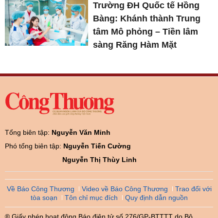
Trường ĐH Quốc tế Hồng
Bàng: Khánh thành Trung
tâm Mô phỏng – Tiền lâm
sàng Răng Hàm Mặt
Tổng biên tập:
Nguyễn Văn Minh
Phó tổng biên tập:
Nguyễn Tiến Cường
Nguyễn Thị Thùy Linh
Về Báo Công Thương
Video về Báo Công Thương
Trao đổi với
tòa soạn
Tôn chỉ mục đích
Quy định dẫn nguồn
® Giấy phép hoạt động Báo điện tử số 276/GP-BTTTT do Bộ