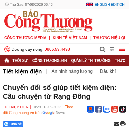
Thứ Sáu, 07/08/2026 06:46
ENGLISH EDITION
CÔNG THƯƠNG MEDIA
KINH TẾ VIỆT NAM
THƯƠNG HIỆU QUỐ
Đường dây nóng:
0866.59.4498
THỜI SỰ
CÔNG THƯƠNG 24H
QUẢN LÝ THỊ TRƯỜNG
THƯƠNG
Tiết kiệm điện
An ninh năng lượng
Dầu khí
Điện
Năng lượng tái tạo
Than
Tiết kiệm điện
Chuyển đổi số giúp tiết kiệm điện:
Câu chuyện từ Rạng Đông
Theo
TIẾT KIỆM ĐIỆN
10:29
|
13/09/2023
dõi Congthuong.vn trên
Chia sẻ