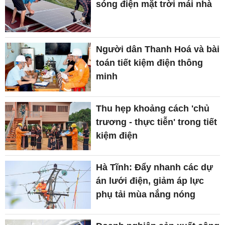
sóng điện mặt trời mái nhà
Người dân Thanh Hoá và bài
toán tiết kiệm điện thông
minh
Thu hẹp khoảng cách 'chủ
trương - thực tiễn' trong tiết
kiệm điện
Hà Tĩnh: Đẩy nhanh các dự
án lưới điện, giảm áp lực
phụ tải mùa nắng nóng