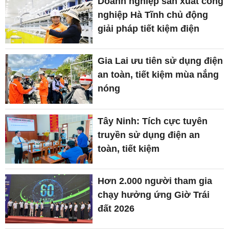
Doanh nghiệp sản xuất công
nghiệp Hà Tĩnh chủ động
giải pháp tiết kiệm điện
Gia Lai ưu tiên sử dụng điện
an toàn, tiết kiệm mùa nắng
nóng
Tây Ninh: Tích cực tuyên
truyền sử dụng điện an
toàn, tiết kiệm
Hơn 2.000 người tham gia
chạy hưởng ứng Giờ Trái
đất 2026