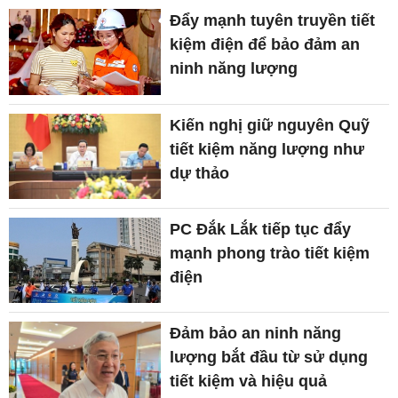
Đẩy mạnh tuyên truyền tiết
kiệm điện để bảo đảm an
ninh năng lượng
Kiến nghị giữ nguyên Quỹ
tiết kiệm năng lượng như
dự thảo
PC Đắk Lắk tiếp tục đẩy
mạnh phong trào tiết kiệm
điện
Đảm bảo an ninh năng
lượng bắt đầu từ sử dụng
tiết kiệm và hiệu quả