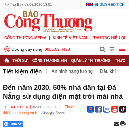
Thứ Bảy, 08/08/2026 18:01
ENGLISH EDITION
CÔNG THƯƠNG MEDIA
KINH TẾ VIỆT NAM
THƯƠNG HIỆU QUỐ
Đường dây nóng:
0866.59.4498
THỜI SỰ
CÔNG THƯƠNG 24H
QUẢN LÝ THỊ TRƯỜNG
THƯƠNG
Tiết kiệm điện
An ninh năng lượng
Dầu khí
Điện
Năng lượng tái tạo
Than
Tiết kiệm điện
Đến năm 2030, 50% nhà dân tại Đà
Nẵng sử dụng điện mặt trời mái nhà
Theo
TIẾT KIỆM ĐIỆN
06:00
|
06/08/2023
dõi Congthuong.vn trên
Chia sẻ