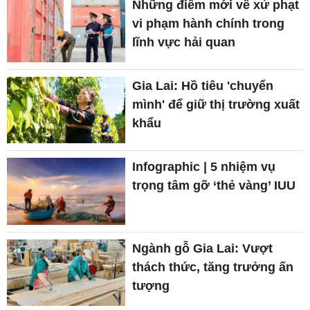
Những điểm mới về xử phạt
vi phạm hành chính trong
lĩnh vực hải quan
Gia Lai: Hồ tiêu 'chuyển
mình' để giữ thị trường xuất
khẩu
Infographic | 5 nhiệm vụ
trọng tâm gỡ ‘thẻ vàng’ IUU
Ngành gỗ Gia Lai: Vượt
thách thức, tăng trưởng ấn
tượng