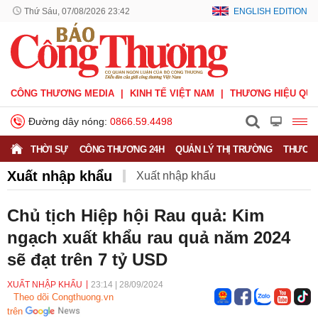
Thứ Sáu, 07/08/2026 23:42
ENGLISH EDITION
CÔNG THƯƠNG MEDIA
KINH TẾ VIỆT NAM
THƯƠNG HIỆU QUỐ
Đường dây nóng:
0866.59.4498
THỜI SỰ
CÔNG THƯƠNG 24H
QUẢN LÝ THỊ TRƯỜNG
THƯƠNG
Xuất nhập khẩu
Xuất nhập khẩu
Phòng vệ thương mại
Thương hiệu quốc gia
Chủ tịch Hiệp hội Rau quả: Kim
ngạch xuất khẩu rau quả năm 2024
Xuất xứ hàng hóa
Xúc tiến thương mại
sẽ đạt trên 7 tỷ USD
Thương mại điện tử
XUẤT NHẬP KHẨU
23:14
|
28/09/2024
Theo dõi Congthuong.vn
trên