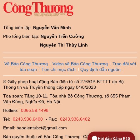
Tổng biên tập:
Nguyễn Văn Minh
Phó tổng biên tập:
Nguyễn Tiến Cường
Nguyễn Thị Thùy Linh
Về Báo Công Thương
Video về Báo Công Thương
Trao đổi với
tòa soạn
Tôn chỉ mục đích
Quy định dẫn nguồn
® Giấy phép hoạt động Báo điện tử số 276/GP-BTTTT do Bộ
Thông tin và Truyền thông cấp ngày 04/8/2023
Tòa soạn: Tầng 10-11, Tòa nhà Bộ Công Thương, số 655 Phạm
Văn Đồng, Nghĩa Đô, Hà Nội.
Hotline:
0866.59.4498
Tel:
0243.936.6400
- Fax:
0243.936.6402
Email:
baodientubct@gmail.com
Bản quyền thuộc về Báo Công Thương. Cấm sao chép dưới mọi
Hỏi đáp Xăng E10