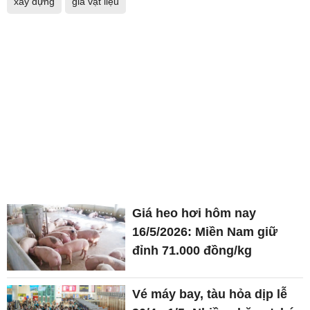
xây dựng
giá vật liệu
Giá heo hơi hôm nay
16/5/2026: Miền Nam giữ
đỉnh 71.000 đồng/kg
Vé máy bay, tàu hỏa dịp lễ