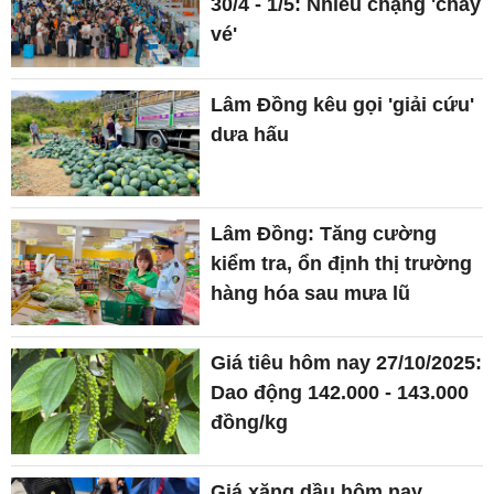
30/4 - 1/5: Nhiều chặng 'cháy
vé'
Lâm Đồng kêu gọi 'giải cứu'
dưa hấu
Lâm Đồng: Tăng cường
kiểm tra, ổn định thị trường
hàng hóa sau mưa lũ
Giá tiêu hôm nay 27/10/2025:
Dao động 142.000 - 143.000
đồng/kg
Giá xăng dầu hôm nay