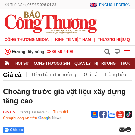
Thứ Năm, 06/08/2026 04:23
ENGLISH EDITION
CÔNG THƯƠNG MEDIA
KINH TẾ VIỆT NAM
THƯƠNG HIỆU QUỐ
Đường dây nóng:
0866.59.4498
THỜI SỰ
CÔNG THƯƠNG 24H
QUẢN LÝ THỊ TRƯỜNG
THƯƠNG
Giá cả
Điều hành thị trường
Giá cả
Hàng hóa
Nông sản
Thị trường miền núi
Choáng trước giá vật liệu xây dựng
tăng cao
Theo dõi
GIÁ CẢ
08:59
|
03/04/2022
Congthuong.vn trên
Chia sẻ