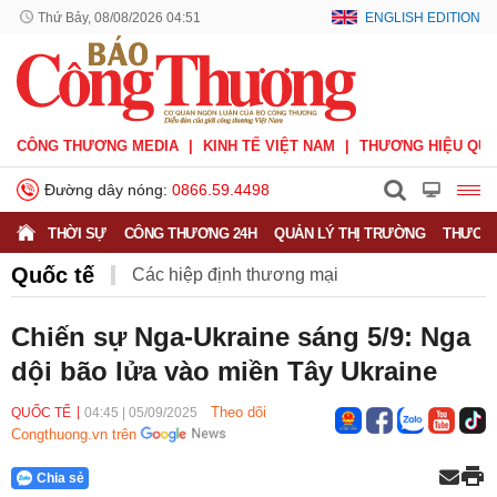
Thứ Bảy, 08/08/2026 04:51
ENGLISH EDITION
CÔNG THƯƠNG MEDIA
KINH TẾ VIỆT NAM
THƯƠNG HIỆU QUỐ
Đường dây nóng:
0866.59.4498
THỜI SỰ
CÔNG THƯƠNG 24H
QUẢN LÝ THỊ TRƯỜNG
THƯƠNG
Quốc tế
Các hiệp định thương mại
Hiệp định CPTPP
Hiệp định EVFTA
Chiến sự Nga-Ukraine sáng 5/9: Nga
dội bão lửa vào miền Tây Ukraine
Hiệp định UKVFTA
Thông tin thương vụ
Quốc tế
Theo dõi
QUỐC TẾ
04:45
|
05/09/2025
Congthuong.vn trên
Chia sẻ