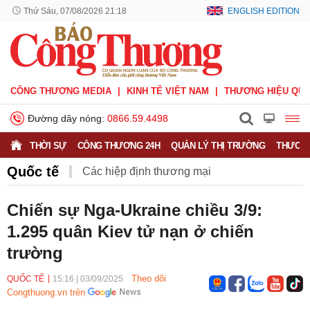
Thứ Sáu, 07/08/2026 21:18
ENGLISH EDITION
CÔNG THƯƠNG MEDIA
KINH TẾ VIỆT NAM
THƯƠNG HIỆU QUỐ
Đường dây nóng:
0866.59.4498
THỜI SỰ
CÔNG THƯƠNG 24H
QUẢN LÝ THỊ TRƯỜNG
THƯƠNG
Quốc tế
Các hiệp định thương mại
Hiệp định CPTPP
Hiệp định EVFTA
Chiến sự Nga-Ukraine chiều 3/9:
1.295 quân Kiev tử nạn ở chiến
Hiệp định UKVFTA
Thông tin thương vụ
Quốc tế
trường
Theo dõi
QUỐC TẾ
15:16
|
03/09/2025
Congthuong.vn trên