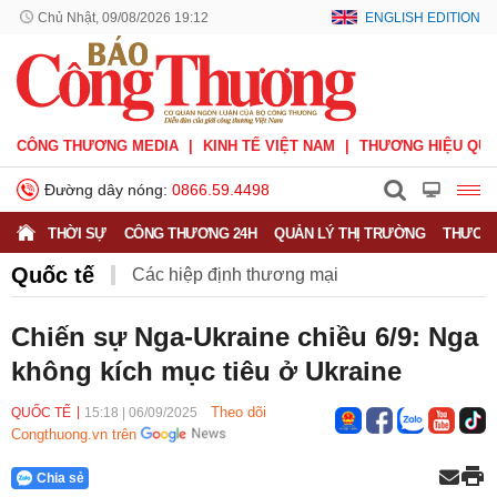
Chủ Nhật, 09/08/2026 19:12
ENGLISH EDITION
CÔNG THƯƠNG MEDIA
KINH TẾ VIỆT NAM
THƯƠNG HIỆU QUỐ
Đường dây nóng:
0866.59.4498
THỜI SỰ
CÔNG THƯƠNG 24H
QUẢN LÝ THỊ TRƯỜNG
THƯƠNG
Quốc tế
Các hiệp định thương mại
Hiệp định CPTPP
Hiệp định EVFTA
Chiến sự Nga-Ukraine chiều 6/9: Nga
không kích mục tiêu ở Ukraine
Hiệp định UKVFTA
Thông tin thương vụ
Quốc tế
Theo dõi
QUỐC TẾ
15:18
|
06/09/2025
Congthuong.vn trên
Chia sẻ