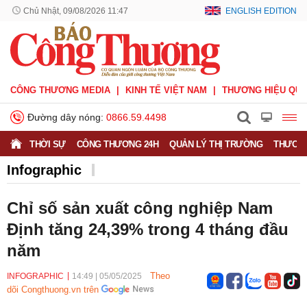
Chủ Nhật, 09/08/2026 11:47
ENGLISH EDITION
CÔNG THƯƠNG MEDIA
KINH TẾ VIỆT NAM
THƯƠNG HIỆU QUỐ
Đường dây nóng:
0866.59.4498
THỜI SỰ
CÔNG THƯƠNG 24H
QUẢN LÝ THỊ TRƯỜNG
THƯƠNG
Infographic
Chỉ số sản xuất công nghiệp Nam
Định tăng 24,39% trong 4 tháng đầu
năm
Theo
INFOGRAPHIC
14:49
|
05/05/2025
dõi Congthuong.vn trên