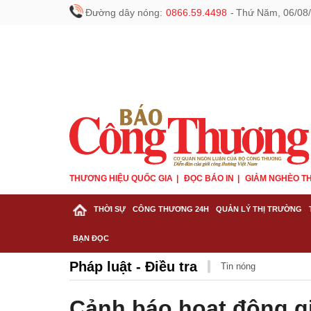
Đường dây nóng:
0866.59.4498
-
Thứ Năm, 06/08/
THƯƠNG HIỆU QUỐC GIA
ĐỌC BÁO IN
GIẢM NGHÈO TH
THỜI SỰ
CÔNG THƯƠNG 24H
QUẢN LÝ THỊ TRƯỜNG
BẠN ĐỌC
Pháp luật - Điều tra
Tin nóng
Cảnh báo hoạt động g