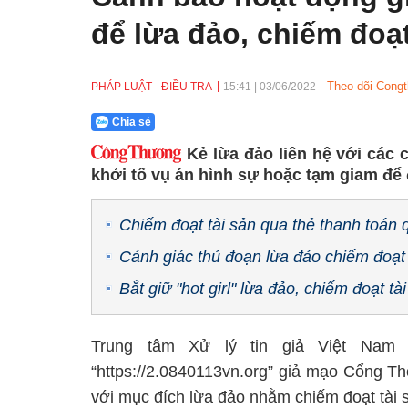
để lừa đảo, chiếm đoạt
Theo dõi Congt
PHÁP LUẬT - ĐIỀU TRA
15:41
|
03/06/2022
Chia sẻ
Kẻ lừa đảo liên hệ với các
khởi tố vụ án hình sự hoặc tạm giam để 
Chiếm đoạt tài sản qua thẻ thanh toán 
Cảnh giác thủ đoạn lừa đảo chiếm đoạt 
Bắt giữ "hot girl" lừa đảo, chiếm đoạt t
Trung tâm Xử lý tin giả Việt Nam 
“https://2.0840113vn.org” giả mạo Cổng Th
với mục đích lừa đảo nhằm chiếm đoạt tài 