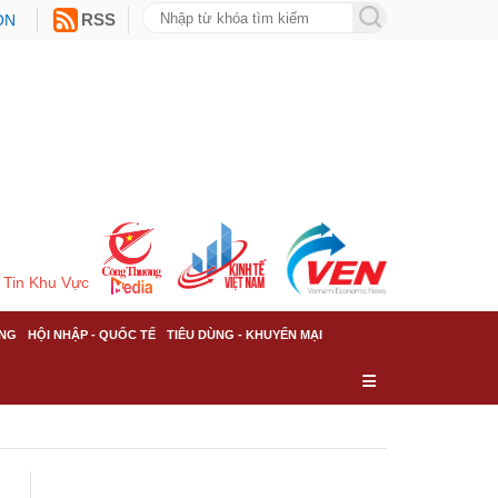
ON
RSS
Tin Khu Vực
NG
HỘI NHẬP - QUỐC TẾ
TIÊU DÙNG - KHUYẾN MẠI