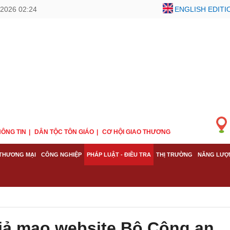
2026 02:24
ENGLISH EDITI
ÔNG TIN
DÂN TỘC TÔN GIÁO
CƠ HỘI GIAO THƯƠNG
THƯƠNG MẠI
CÔNG NGHIỆP
PHÁP LUẬT - ĐIỀU TRA
THỊ TRƯỜNG
NĂNG LƯỢ
iả mạo website Bộ Công an