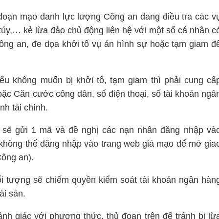
 đoạn mạo danh lực lượng Công an đang điều tra các v
túy,… kẻ lừa đảo chủ động liên hệ với một số cá nhân c
Công an, đe dọa khởi tố vụ án hình sự hoặc tạm giam đ
ếu không muốn bị khởi tố, tạm giam thì phải cung cấ
ặc Căn cước công dân, số điện thoại, số tài khoản ngâ
nh tài chính.
g sẽ gửi 1 mã và đề nghị các nạn nhân đăng nhập và
 không thể đăng nhập vào trang web giả mạo để mở gia
Công an).
đối tượng sẽ chiếm quyền kiểm soát tài khoản ngân hàn
ài sản.
h giác với phương thức, thủ đoạn trên để tránh bị lừ