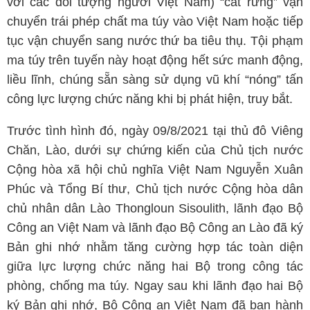
với các đối tượng người Việt Nam) “cắt rừng” vận
chuyển trái phép chất ma túy vào Việt Nam hoặc tiếp
tục vận chuyển sang nước thứ ba tiêu thụ. Tội phạm
ma túy trên tuyến này hoạt động hết sức manh động,
liều lĩnh, chúng sẵn sàng sử dụng vũ khí “nóng” tấn
công lực lượng chức năng khi bị phát hiện, truy bắt.
Trước tình hình đó, ngày 09/8/2021 tại thủ đô Viêng
Chăn, Lào, dưới sự chứng kiến của Chủ tịch nước
Cộng hòa xã hội chủ nghĩa Việt Nam Nguyễn Xuân
Phúc và Tổng Bí thư, Chủ tịch nước Cộng hòa dân
chủ nhân dân Lào Thongloun Sisoulith, lãnh đạo Bộ
Công an Việt Nam và lãnh đạo Bộ Công an Lào đã ký
Bản ghi nhớ nhằm tăng cường hợp tác toàn diện
giữa lực lượng chức năng hai Bộ trong công tác
phòng, chống ma túy. Ngay sau khi lãnh đạo hai Bộ
ký Bản ghi nhớ, Bộ Công an Việt Nam đã ban hành