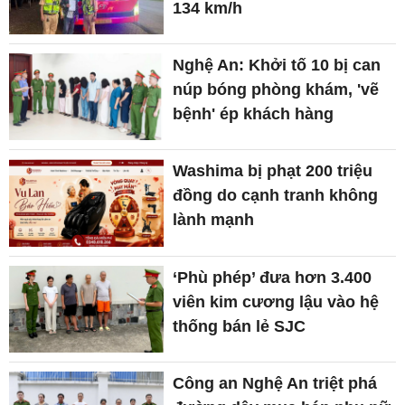
134 km/h
Nghệ An: Khởi tố 10 bị can
núp bóng phòng khám, 'vẽ
bệnh' ép khách hàng
Washima bị phạt 200 triệu
đồng do cạnh tranh không
lành mạnh
‘Phù phép’ đưa hơn 3.400
viên kim cương lậu vào hệ
thống bán lẻ SJC
Công an Nghệ An triệt phá