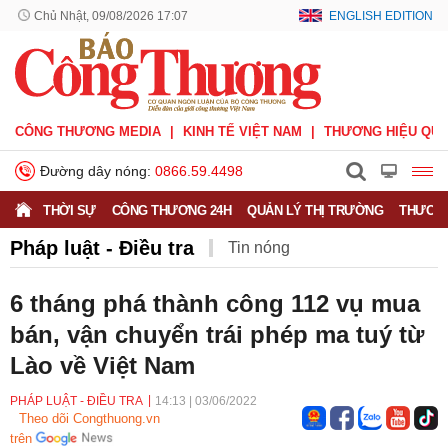
Chủ Nhật, 09/08/2026 17:07
ENGLISH EDITION
CÔNG THƯƠNG MEDIA
KINH TẾ VIỆT NAM
THƯƠNG HIỆU QUỐ
Đường dây nóng:
0866.59.4498
THỜI SỰ
CÔNG THƯƠNG 24H
QUẢN LÝ THỊ TRƯỜNG
THƯƠNG
Pháp luật - Điều tra
Tin nóng
6 tháng phá thành công 112 vụ mua
bán, vận chuyển trái phép ma tuý từ
Lào về Việt Nam
PHÁP LUẬT - ĐIỀU TRA
14:13
|
03/06/2022
Theo dõi Congthuong.vn
trên