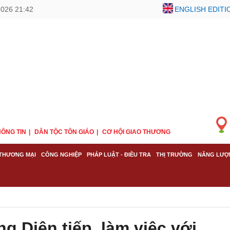
2026 21:42
ENGLISH EDITI
ÔNG TIN
DÂN TỘC TÔN GIÁO
CƠ HỘI GIAO THƯƠNG
THƯƠNG MẠI
CÔNG NGHIỆP
PHÁP LUẬT - ĐIỀU TRA
THỊ TRƯỜNG
NĂNG LƯỢ
 Diên tiếp, làm việc với