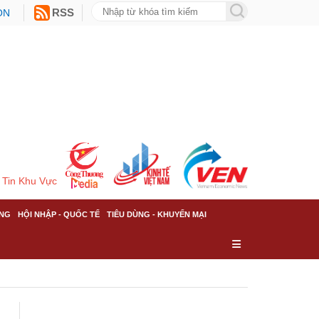
ON
RSS
Tin Khu Vực
NG
HỘI NHẬP - QUỐC TẾ
TIÊU DÙNG - KHUYẾN MẠI