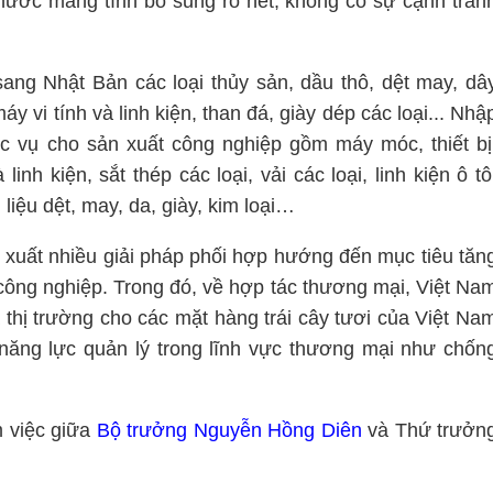
ước mang tính bổ sung rõ nét, không có sự cạnh tran
ang Nhật Bản các loại thủy sản, dầu thô, dệt may, dâ
y vi tính và linh kiện, than đá, giày dép các loại... Nhậ
 vụ cho sản xuất công nghiệp gồm máy móc, thiết bị
nh kiện, sắt thép các loại, vải các loại, linh kiện ô tô
liệu dệt, may, da, giày, kim loại…
đề xuất nhiều giải pháp phối hợp hướng đến mục tiêu tăn
công nghiệp. Trong đó, về hợp tác thương mại, Việt Na
 thị trường cho các mặt hàng trái cây tươi của Việt Na
năng lực quản lý trong lĩnh vực thương mại như chốn
m việc giữa
Bộ trưởng Nguyễn Hồng Diên
và Thứ trưởn