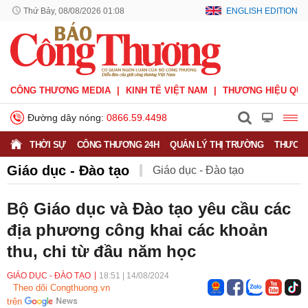
Thứ Bảy, 08/08/2026 01:08
ENGLISH EDITION
CÔNG THƯƠNG MEDIA
KINH TẾ VIỆT NAM
THƯƠNG HIỆU QUỐ
Đường dây nóng:
0866.59.4498
THỜI SỰ
CÔNG THƯƠNG 24H
QUẢN LÝ THỊ TRƯỜNG
THƯƠNG
Giáo dục - Đào tạo
Giáo dục - Đào tạo
Khuyến nông
Môi trường
Nông nghiệp - nông thôn
Bộ Giáo dục và Đào tạo yêu cầu các
địa phương công khai các khoản
Phát triển bền vững
Sức khỏe
Việc làm
thu, chi từ đầu năm học
GIÁO DỤC - ĐÀO TẠO
18:51
|
14/08/2024
Theo dõi Congthuong.vn
trên