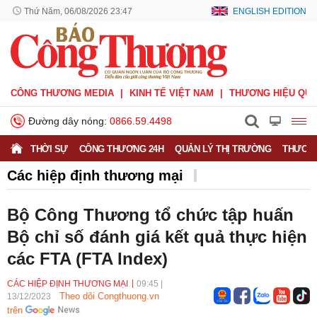
Thứ Năm, 06/08/2026 23:47
ENGLISH EDITION
CÔNG THƯƠNG MEDIA
KINH TẾ VIỆT NAM
THƯƠNG HIỆU QUỐ
Đường dây nóng:
0866.59.4498
THỜI SỰ
CÔNG THƯƠNG 24H
QUẢN LÝ THỊ TRƯỜNG
THƯƠNG
Các hiệp định thương mại
Các hiệp định thương mại
Hiệp định CPTPP
Bộ Công Thương tổ chức tập huấn
Hiệp định EVFTA
Hiệp định UKVFTA
Bộ chỉ số đánh giá kết quả thực hiện
các FTA (FTA Index)
Thông tin thương vụ
Quốc tế
CÁC HIỆP ĐỊNH THƯƠNG MẠI
09:45
|
Theo dõi Congthuong.vn
13/12/2023
trên