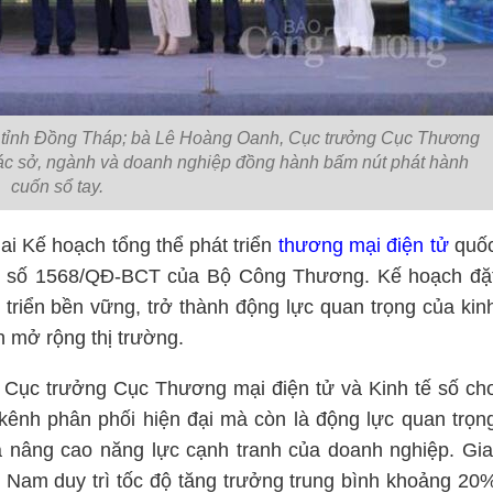
tỉnh Đồng Tháp; bà Lê Hoàng Oanh, Cục trưởng Cục Thương
 các sở, ngành và doanh nghiệp đồng hành bấm nút phát hành
cuốn sổ tay.
hai Kế hoạch tổng thể phát triển
thương mại điện tử
quố
ịnh số 1568/QĐ-BCT của Bộ Công Thương. Kế hoạch đặ
 triển bền vững, trở thành động lực quan trọng của kin
h mở rộng thị trường.
- Cục trưởng Cục Thương mại điện tử và Kinh tế số ch
 kênh phân phối hiện đại mà còn là động lực quan trọn
à nâng cao năng lực cạnh tranh của doanh nghiệp. Gia
t Nam duy trì tốc độ tăng trưởng trung bình khoảng 20