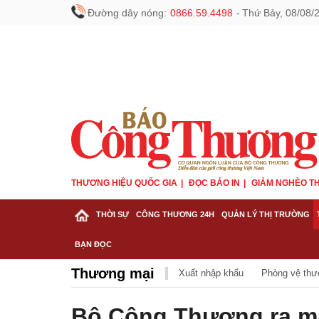
Đường dây nóng:
0866.59.4498
-
Thứ Bảy, 08/08/
THƯƠNG HIỆU QUỐC GIA
ĐỌC BÁO IN
GIẢM NGHÈO TH
THỜI SỰ
CÔNG THƯƠNG 24H
QUẢN LÝ THỊ TRƯỜNG
BẠN ĐỌC
Thương mại
Xuất nhập khẩu
Phòng vệ thư
Bộ Công Thương ra mắ