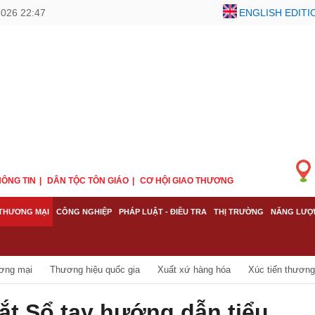
2026 22:47
ENGLISH EDITI
ÔNG TIN
DÂN TỘC TÔN GIÁO
CƠ HỘI GIAO THƯƠNG
THƯƠNG MẠI
CÔNG NGHIỆP
PHÁP LUẬT - ĐIỀU TRA
THỊ TRƯỜNG
NĂNG LƯỢ
ơng mại
Thương hiệu quốc gia
Xuất xứ hàng hóa
Xúc tiến thương
t Sổ tay hướng dẫn tiểu