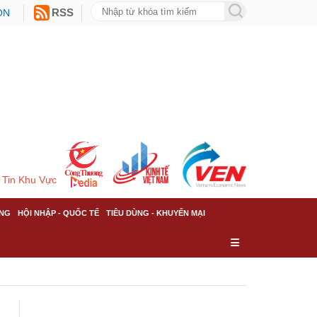
ON
RSS
Tin Khu Vực
NG
HỘI NHẬP - QUỐC TẾ
TIÊU DÙNG - KHUYẾN MẠI