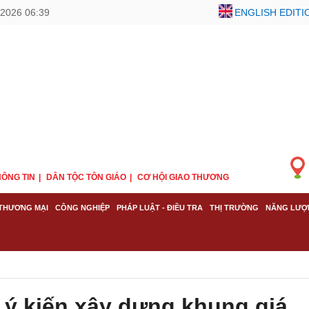
2026 06:39
ENGLISH EDITI
ÔNG TIN
DÂN TỘC TÔN GIÁO
CƠ HỘI GIAO THƯƠNG
THƯƠNG MẠI
CÔNG NGHIỆP
PHÁP LUẬT - ĐIỀU TRA
THỊ TRƯỜNG
NĂNG LƯỢ
ý kiến xây dựng khung giá