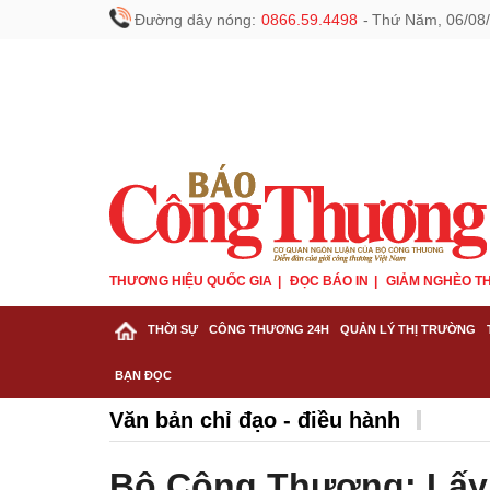
Đường dây nóng:
0866.59.4498
-
Thứ Năm, 06/08/
THƯƠNG HIỆU QUỐC GIA
ĐỌC BÁO IN
GIẢM NGHÈO TH
THỜI SỰ
CÔNG THƯƠNG 24H
QUẢN LÝ THỊ TRƯỜNG
BẠN ĐỌC
Văn bản chỉ đạo - điều hành
Bộ Công Thương: Lấy 