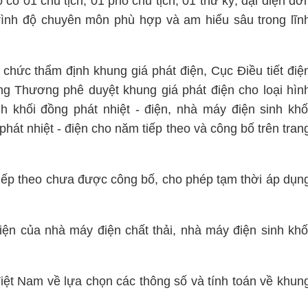
ó có 01 chủ tịch, 01 phó chủ tịch, 01 thư ký, đại diện đơ
rình độ chuyên môn phù hợp và am hiểu sâu trong lĩn
chức thẩm định khung giá phát điện, Cục Điều tiết điệ
ông Thương phê duyệt khung giá phát điện cho loại hìn
h khối đồng phát nhiệt - điện, nhà máy điện sinh khố
hát nhiệt - điện cho năm tiếp theo và công bố trên tran
iếp theo chưa được công bố, cho phép tạm thời áp dụn
iện của nhà máy điện chất thải, nhà máy điện sinh khố
iệt Nam về lựa chọn các thông số và tính toán về khun