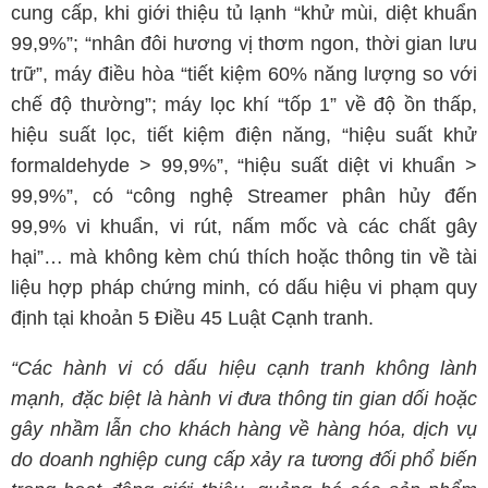
cung cấp, khi giới thiệu tủ lạnh “khử mùi, diệt khuẩn
99,9%”; “nhân đôi hương vị thơm ngon, thời gian lưu
trữ”, máy điều hòa “tiết kiệm 60% năng lượng so với
chế độ thường”; máy lọc khí “tốp 1” về độ ồn thấp,
hiệu suất lọc, tiết kiệm điện năng, “hiệu suất khử
formaldehyde > 99,9%”, “hiệu suất diệt vi khuẩn >
99,9%”, có “công nghệ Streamer phân hủy đến
99,9% vi khuẩn, vi rút, nấm mốc và các chất gây
hại”… mà không kèm chú thích hoặc thông tin về tài
liệu hợp pháp chứng minh, có dấu hiệu vi phạm quy
định tại khoản 5 Điều 45 Luật Cạnh tranh.
“Các hành vi có dấu hiệu cạnh tranh không lành
mạnh, đặc biệt là hành vi đưa thông tin gian dối hoặc
gây nhầm lẫn cho khách hàng về hàng hóa, dịch vụ
do doanh nghiệp cung cấp xảy ra tương đối phổ biến