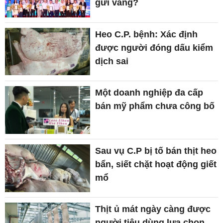
gửi vàng?
Heo C.P. bệnh: Xác định
được người đóng dấu kiểm
dịch sai
Một doanh nghiệp đa cấp
bán mỹ phẩm chưa công bố
Sau vụ C.P bị tố bán thịt heo
bẩn, siết chặt hoạt động giết
mổ
Thịt ủ mát ngày càng được
người tiêu dùng lựa chọn