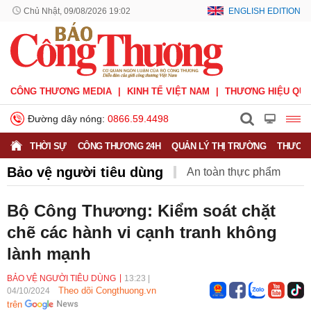
Chủ Nhật, 09/08/2026 19:02
ENGLISH EDITION
CÔNG THƯƠNG MEDIA
KINH TẾ VIỆT NAM
THƯƠNG HIỆU QUỐ
Đường dây nóng:
0866.59.4498
THỜI SỰ
CÔNG THƯƠNG 24H
QUẢN LÝ THỊ TRƯỜNG
THƯƠNG
Bảo vệ người tiêu dùng
An toàn thực phẩm
Bảo vệ người tiêu dùng
Khuyến mại
Bộ Công Thương: Kiểm soát chặt
chẽ các hành vi cạnh tranh không
Sản phẩm mới
lành mạnh
BẢO VỆ NGƯỜI TIÊU DÙNG
13:23
|
Theo dõi Congthuong.vn
04/10/2024
trên