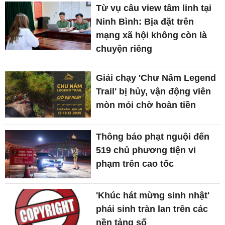
Từ vụ câu view tâm linh tại
Ninh Bình: Bịa đặt trên
mạng xã hội không còn là
chuyện riêng
Giải chạy 'Chư Nâm Legend
Trail' bị hủy, vận động viên
mòn mỏi chờ hoàn tiền
Thông báo phạt nguội đến
519 chủ phương tiện vi
phạm trên cao tốc
'Khúc hát mừng sinh nhật'
phái sinh tràn lan trên các
nền tảng số