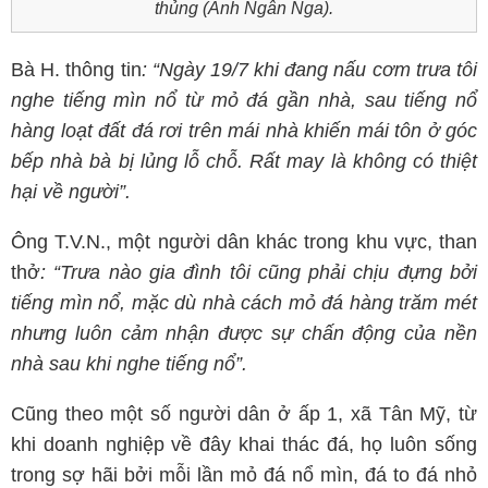
thủng (Ảnh Ngân Nga).
Bà H. thông tin
: “Ngày 19/7 khi đang nấu cơm trưa tôi
nghe tiếng mìn nổ từ mỏ đá gần nhà, sau tiếng nổ
hàng loạt đất đá rơi trên mái nhà khiến mái tôn ở góc
bếp nhà bà bị lủng lỗ chỗ. Rất may là không có thiệt
hại về người”.
Ông T.V.N., một người dân khác trong khu vực, than
thở
: “Trưa nào gia đình tôi cũng phải chịu đựng bởi
tiếng mìn nổ, mặc dù nhà cách mỏ đá hàng trăm mét
nhưng luôn cảm nhận được sự chấn động của nền
nhà sau khi nghe tiếng nổ”.
Cũng theo một số người dân ở ấp 1, xã Tân Mỹ, từ
khi doanh nghiệp về đây khai thác đá, họ luôn sống
trong sợ hãi bởi mỗi lần mỏ đá nổ mìn, đá to đá nhỏ