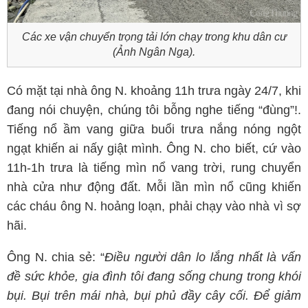
Các xe vận chuyển trọng tải lớn chạy trong khu dân cư
(Ảnh Ngân Nga).
Có mặt tại nhà ông N. khoảng 11h trưa ngày 24/7, khi
đang nói chuyện, chúng tôi bỗng nghe tiếng “đùng”!.
Tiếng nổ ầm vang giữa buổi trưa nắng nóng ngột
ngạt khiến ai nấy giật mình. Ông N. cho biết, cứ vào
11h-1h trưa là tiếng mìn nổ vang trời, rung chuyển
nhà cửa như động đất. Mỗi lần mìn nổ cũng khiến
các cháu ông N. hoảng loạn, phải chạy vào nhà vì sợ
hãi.
Ông N. chia sẻ: “
Điều người dân lo lắng nhất là vấn
đề sức khỏe, gia đình tôi đang sống chung trong khói
bụi. Bụi trên mái nhà, bụi phủ đầy cây cối. Để giảm