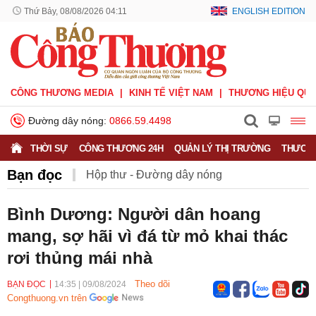
Thứ Bảy, 08/08/2026 04:11
ENGLISH EDITION
CÔNG THƯƠNG MEDIA
KINH TẾ VIỆT NAM
THƯƠNG HIỆU QUỐ
Đường dây nóng:
0866.59.4498
THỜI SỰ
CÔNG THƯƠNG 24H
QUẢN LÝ THỊ TRƯỜNG
THƯƠNG
Bạn đọc
Hộp thư - Đường dây nóng
Nhắn tin - Hồi âm
Ý kiến bạn đọc
Bình Dương: Người dân hoang
mang, sợ hãi vì đá từ mỏ khai thác
rơi thủng mái nhà
Theo dõi
BẠN ĐỌC
14:35
|
09/08/2024
Congthuong.vn trên