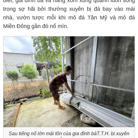
biết, gia đình bà và hàng xóm xung quanh luôn sống
trong sợ hãi bởi thường xuyên bị đá bay vào mái
nhà, vườn tược mỗi khi mỏ đá Tân Mỹ và mỏ đá
Miền Đông gần đó nổ mìn.
Sau tiếng nổ lớn mái tôn của gia đình bàT.T.H. bị xuyên