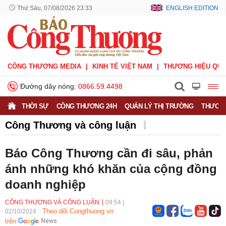
Thứ Sáu, 07/08/2026 23:33
ENGLISH EDITION
CÔNG THƯƠNG MEDIA
KINH TẾ VIỆT NAM
THƯƠNG HIỆU QUỐ
Đường dây nóng:
0866.59.4498
THỜI SỰ
CÔNG THƯƠNG 24H
QUẢN LÝ THỊ TRƯỜNG
THƯƠNG
Công Thương và công luận
Quan sát - Bình luận
Công Thương và công luận
Báo Công Thương cần đi sâu, phản
Ý kiến
Người tốt - Việc tốt
Phỏng vấn - Đối thoại
ánh những khó khăn của cộng đồng
doanh nghiệp
CÔNG THƯƠNG VÀ CÔNG LUẬN
09:54
|
Theo dõi Congthuong.vn
02/10/2024
trên