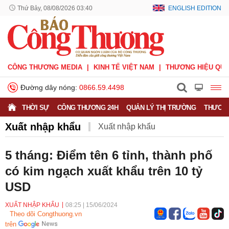
Thứ Bảy, 08/08/2026 03:40
ENGLISH EDITION
CÔNG THƯƠNG MEDIA
KINH TẾ VIỆT NAM
THƯƠNG HIỆU QUỐ
Đường dây nóng:
0866.59.4498
THỜI SỰ
CÔNG THƯƠNG 24H
QUẢN LÝ THỊ TRƯỜNG
THƯƠNG
Xuất nhập khẩu
Xuất nhập khẩu
Phòng vệ thương mại
Thương hiệu quốc gia
5 tháng: Điểm tên 6 tỉnh, thành phố
có kim ngạch xuất khẩu trên 10 tỷ
Xuất xứ hàng hóa
Xúc tiến thương mại
USD
Thương mại điện tử
XUẤT NHẬP KHẨU
08:25
|
15/06/2024
Theo dõi Congthuong.vn
trên