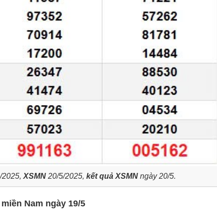
/2025,
XSMN
20/5/2025,
kết quả XSMN
ngày 20/5.
 miền Nam ngày 19/5