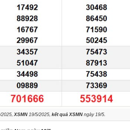
/2025,
XSMN
19/5/2025,
kết quả XSMN
ngày 19/5.