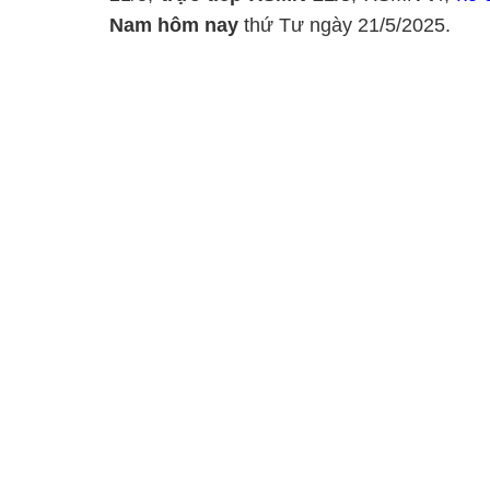
Nam
hôm n
ay
thứ Tư ngày 21/5/2025.