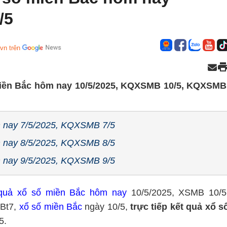
/5
vn trên
miền Bắc hôm nay 10/5/2025, KQXSMB 10/5, KQXSMB
m nay 7/5/2025, KQXSMB 7/5
m nay 8/5/2025, KQXSMB 8/5
m nay 9/5/2025, KQXSMB 9/5
 quả xổ số miền Bắc hôm nay
10/5/2025, XSMB 10/5
MBt7,
xổ số miền Bắc
ngày 10/5,
t
rực tiếp k
ết quả xổ s
5.