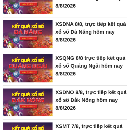
8/8/2026
XSDNA 8/8, trực tiếp kết quả
xổ số Đà Nẵng hôm nay
8/8/2026
XSQNG 8/8 trực tiếp kết quả
xổ số Quảng Ngãi hôm nay
8/8/2026
XSDNO 8/8, trực tiếp kết quả
xổ số Đắk Nông hôm nay
8/8/2026
XSMT 7/8, trực tiếp kết quả