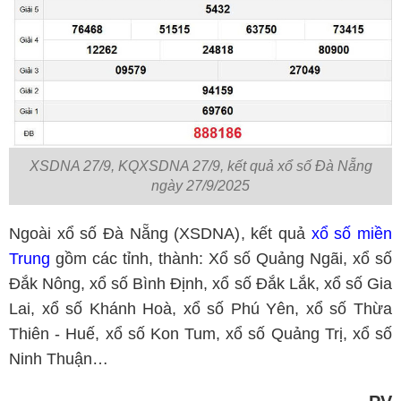
XSDNA 27/9, KQXSDNA 27/9, kết quả xổ số Đà Nẵng
ngày 27/9/2025
Ngoài xổ số Đà Nẵng (XSDNA), kết quả
xổ số miền
Trung
gồm các tỉnh, thành: Xổ số Quảng Ngãi, xổ số
Đắk Nông, xổ số Bình Định, xổ số Đắk Lắk, xổ số Gia
Lai, xổ số Khánh Hoà, xổ số Phú Yên, xổ số Thừa
Thiên - Huế, xổ số Kon Tum, xổ số Quảng Trị, xổ số
Ninh Thuận…