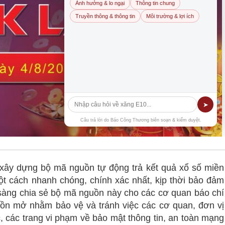
ây dựng bộ mã nguồn tự động trả kết quả xổ số miền
 cách nhanh chóng, chính xác nhất, kịp thời bảo đảm
sàng chia sẻ bộ mã nguồn này cho các cơ quan báo chí
ồn mở nhằm bảo vệ và tránh việc các cơ quan, đơn vị
 các trang vi phạm về bảo mật thông tin, an toàn mạng