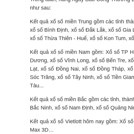
như sau:
Kết quả xổ số miền Trung gồm các tỉnh th
xổ số Bình Định, xổ số Đắk Lắk, xổ số Gia
xổ số Thừa Thiên - Huế, xổ số Kon Tum, xổ
Kết quả xổ số miền Nam gồm: Xổ số TP Hồ 
Dương, xổ số Vĩnh Long, xổ số Bến Tre, x
Lạt, xổ số Đồng Nai, xổ số Đồng Tháp, xổ
Sóc Trăng, xổ số Tây Ninh, xổ số Tiền Gia
Tàu...
Kết quả xổ số miền Bắc gồm các tỉnh, thành
Bắc Ninh, xổ số Nam Định, xổ số Quảng Nin
Kết quả xổ số Vietlott hôm nay gồm: Xổ s
Max 3D…