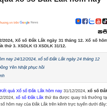
huong.vn trên
2/2024, Xổ số Đắk Lắk ngày 31 tháng 12. Xổ số hô
ắk thứ 3. XSDLK t3 XSDLK 31/12.
ôm nay 24/12/2024, xổ số Đắk Lắk ngày 24 tháng 12
Đồng Yên Nhật phục hồi
̣nh
Kết quả Xổ số Đắk Lắk hôm nay
31/12/2024,
xổ số Đắ
12/2024,
xổ số Đắk Lắk
thứ Ba được quay trả thưởng tạ
ổ số hôm nay của Đắk Lắk trên kênh trực tuyến dưới đây: