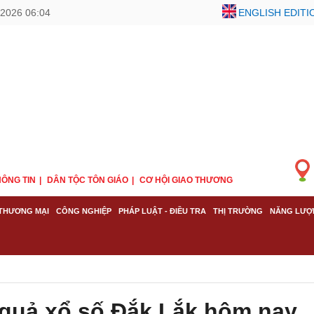
2026 06:04
ENGLISH EDITI
ÔNG TIN
DÂN TỘC TÔN GIÁO
CƠ HỘI GIAO THƯƠNG
THƯƠNG MẠI
CÔNG NGHIỆP
PHÁP LUẬT - ĐIỀU TRA
THỊ TRƯỜNG
NĂNG LƯỢ
 quả xổ số Đắk Lắk hôm nay