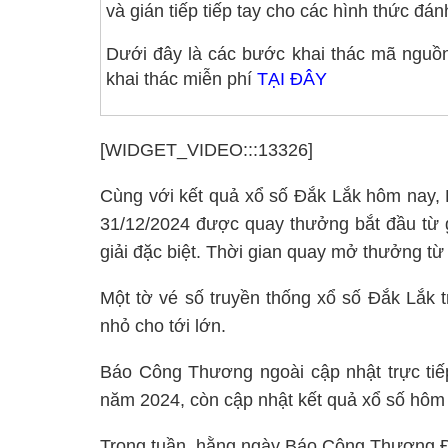
và gián tiếp tiếp tay cho các hình thức đán
Dưới đây là các bước khai thác mã nguồn
khai thác miễn phí
TẠI ĐÂY
[WIDGET_VIDEO:::13326]
Cùng với kết quả xổ số Đắk Lắk hôm nay,
31/12/2024 được quay thưởng bắt đầu từ gi
giải đặc biệt. Thời gian quay mở thưởng t
Một tờ vé số truyền thống xổ số Đắk Lắk tr
nhỏ cho tới lớn.
Báo Công Thương ngoài cập nhật trực tiế
năm 2024, còn cập nhật kết quả xổ số hôm 
Trong tuần, hằng ngày Báo Công Thương Điệ