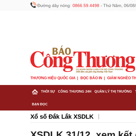
Đường dây nóng:
0866.59.4498
-
Thứ Năm, 06/08/
THƯƠNG HIỆU QUỐC GIA
ĐỌC BÁO IN
GIẢM NGHÈO TH
THỜI SỰ
CÔNG THƯƠNG 24H
QUẢN LÝ THỊ TRƯỜNG
BẠN ĐỌC
Xổ số Đắk Lắk XSDLK
XSDLK 31/12, xem kết