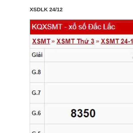
XSDLK 24/12