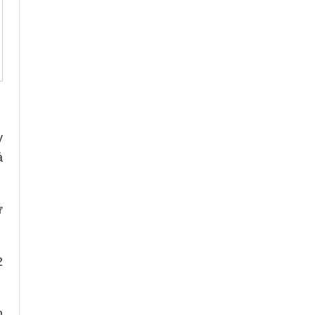
y
ả
ừ
2
h