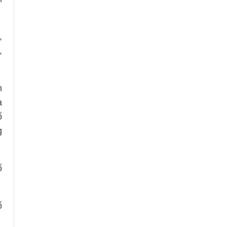
,
,
h
à
ố
g
ố
ố