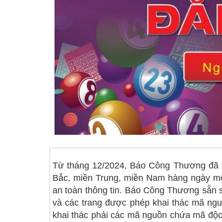
Từ tháng 12/2024, Báo Công Thương đã x
Bắc, miền Trung, miền Nam hàng ngày một
an toàn thông tin. Báo Công Thương sẵn 
và các trang được phép khai thác mã ngu
khai thác phải các mã nguồn chứa mã độc,