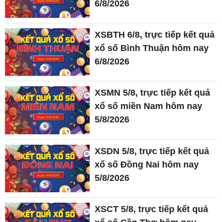
6/8/2026
XSBTH 6/8, trực tiếp kết quả
xổ số Bình Thuận hôm nay
6/8/2026
XSMN 5/8, trực tiếp kết quả
xổ số miền Nam hôm nay
5/8/2026
XSDN 5/8, trực tiếp kết quả
xổ số Đồng Nai hôm nay
5/8/2026
XSCT 5/8, trực tiếp kết quả