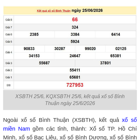
XSBTH 25/6, KQXSBTH 25/6, kết quả xổ số Bình
Thuận ngày 25/6/2026
Ngoài xổ số Bình Thuận (XSBTH), kết quả
xổ số
miền Nam
gồm các tỉnh, thành: Xổ số TP. Hồ Chí
Minh, xổ số Bạc Liêu, xổ số Bình Dương, xổ số Bình