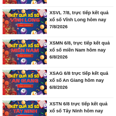
XSVL 7/8, trực tiếp kết quả
xổ số Vĩnh Long hôm nay
7/8/2026
XSMN 6/8, trực tiếp kết quả
xổ số miền Nam hôm nay
6/8/2026
XSAG 6/8 trực tiếp kết quả
xổ số An Giang hôm nay
6/8/2026
XSTN 6/8 trực tiếp kết quả
xổ số Tây Ninh hôm nay