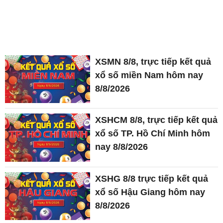
XSMN 8/8, trực tiếp kết quả
xổ số miền Nam hôm nay
8/8/2026
XSHCM 8/8, trực tiếp kết quả
xổ số TP. Hồ Chí Minh hôm
nay 8/8/2026
XSHG 8/8 trực tiếp kết quả
xổ số Hậu Giang hôm nay
8/8/2026