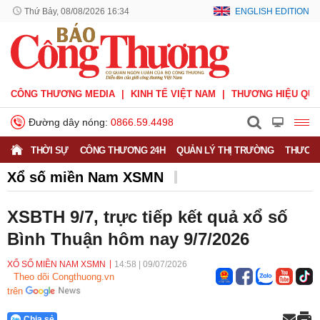
Thứ Bảy, 08/08/2026 16:34
ENGLISH EDITION
CÔNG THƯƠNG MEDIA
KINH TẾ VIỆT NAM
THƯƠNG HIỆU QUỐ
Đường dây nóng:
0866.59.4498
THỜI SỰ
CÔNG THƯƠNG 24H
QUẢN LÝ THỊ TRƯỜNG
THƯƠNG
Xổ số miền Nam XSMN
XSBTH 9/7, trực tiếp kết quả xổ số
Bình Thuận hôm nay 9/7/2026
XỔ SỐ MIỀN NAM XSMN
14:58
|
09/07/2026
Theo dõi Congthuong.vn
trên
Chia sẻ