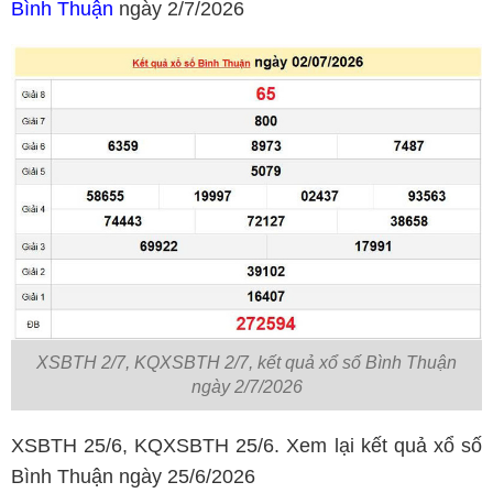
Bình Thuận
ngày 2/7/2026
XSBTH 2/7, KQXSBTH 2/7, kết quả xổ số Bình Thuận
ngày 2/7/2026
XSBTH 25/6, KQXSBTH 25/6. Xem lại kết quả xổ số
Bình Thuận ngày 25/6/2026