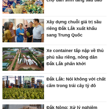
chợ dân sinh tăng sau bão
Xây dựng chuỗi giá trị sầu
riêng Đắk Lắk xuất khẩu
sang Trung Quốc
Xe container tấp nập về thủ
phủ sầu riêng, nông dân
Đắk Lắk phấn khởi
Đắk Lắk: Nói không với chất
cấm trong trái cây tỷ đô
Đắk Nông: Xử lý nghiêm