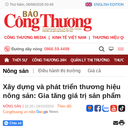
Thứ Năm, 06/08/2026 03:49
ENGLISH EDITION
CÔNG THƯƠNG MEDIA
KINH TẾ VIỆT NAM
THƯƠNG HIỆU QUỐ
Đường dây nóng:
0866.59.4498
THỜI SỰ
CÔNG THƯƠNG 24H
QUẢN LÝ THỊ TRƯỜNG
THƯƠNG
Nông sản
Điều hành thị trường
Giá cả
Hàng hóa
Nông sản
Thị trường miền núi
Xây dựng và phát triển thương hiệu
nông sản: Gia tăng giá trị sản phẩm
Theo dõi
NÔNG SẢN
16:20
|
18/10/2024
Congthuong.vn trên
Chia sẻ