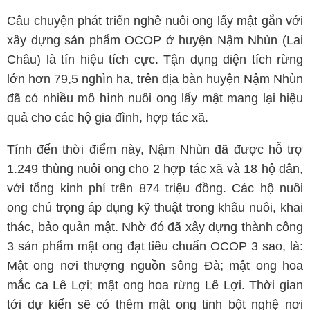
Câu chuyện phát triển nghề nuôi ong lấy mật gắn với
xây dựng sản phẩm OCOP ở huyện Nậm Nhùn (Lai
Châu) là tín hiệu tích cực. Tận dụng diện tích rừng
lớn hơn 79,5 nghìn ha, trên địa bàn huyện Nậm Nhùn
đã có nhiều mô hình nuôi ong lấy mật mang lại hiệu
quả cho các hộ gia đình, hợp tác xã.
Tính đến thời điểm này, Nậm Nhùn đã được hỗ trợ
1.249 thùng nuôi ong cho 2 hợp tác xã và 18 hộ dân,
với tổng kinh phí trên 874 triệu đồng. Các hộ nuôi
ong chú trọng áp dụng kỹ thuật trong khâu nuôi, khai
thác, bảo quản mật. Nhờ đó đã xây dựng thành công
3 sản phẩm mật ong đạt tiêu chuẩn OCOP 3 sao, là:
Mật ong nơi thượng nguồn sông Đà; mật ong hoa
mắc ca Lê Lợi; mật ong hoa rừng Lê Lợi. Thời gian
tới dự kiến sẽ có thêm mật ong tinh bột nghệ nơi