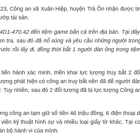
23, Công an xã Xuân Hiệp, huyện Trà Ôn nhận được ti
ướp tài sản.
64D1-470.42 đến tiệm game bắn cá trên địa bàn. Tại đây
ểm tra, sau đó đã nổ súng và yêu cầu những người tron
ước rồi lấy đi, đồng thời bắt 1 người đàn ông trong tiệ
iến hành xác minh, triển khai lực lượng truy bắt 2 đố
 tượng phát hiện có công an truy bắt nên đã để người đà
y. Tuy nhiên, sau đó 2 đối tượng đã bị lực lượng Công a
g công an tạm giữ số tiền 46 triệu đồng, 6 điện thoại d
viên kỹ thuật hình sự và nhiều loại giấy tờ khác. Tại c
àn bộ hành vi của mình.