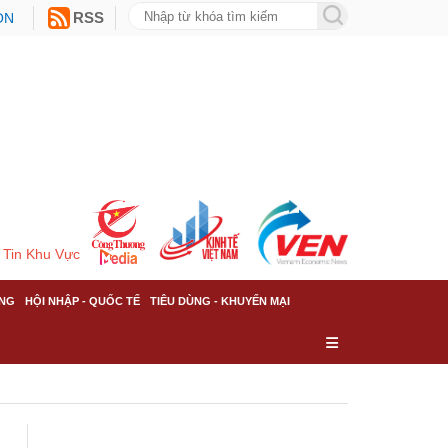
ON
RSS
Tin Khu Vực
NG
HỘI NHẬP - QUỐC TẾ
TIÊU DÙNG - KHUYẾN MẠI