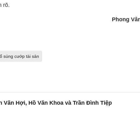
 rõ.
Phong Vâ
ổ súng cướp tài sản
n Văn Hợi, Hồ Văn Khoa và Trần Đình Tiệp