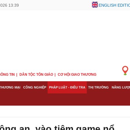
2026 13:39
ENGLISH EDITI
ÔNG TIN
DÂN TỘC TÔN GIÁO
CƠ HỘI GIAO THƯƠNG
THƯƠNG MẠI
CÔNG NGHIỆP
PHÁP LUẬT - ĐIỀU TRA
THỊ TRƯỜNG
NĂNG LƯỢ
ông an, vào tiệm game nổ