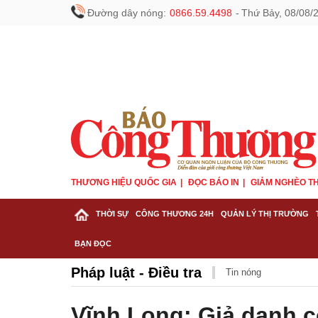
Đường dây nóng:
0866.59.4498
-
Thứ Bảy, 08/08/
THƯƠNG HIỆU QUỐC GIA
ĐỌC BÁO IN
GIẢM NGHÈO TH
THỜI SỰ
CÔNG THƯƠNG 24H
QUẢN LÝ THỊ TRƯỜNG
BẠN ĐỌC
Pháp luật - Điều tra
Tin nóng
Vĩnh Long: Giả danh c