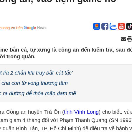
huong.vn trên
ame bắn cá, tự xưng là công an đến kiểm tra, sau đ
ời trong quán.
ìa 2 chân khi truy bắt 'cát tặc'
 cha con tử vong thương tâm
c ra đường để thỏa mãn đam mê
ra Công an huyện Trà Ôn (
tỉnh Vĩnh Long
) cho biết, vừ
bắt tạm giam 4 tháng đối với Phạm Thanh Quang (SN 1996
quận Bình Tân, TP. Hồ Chí Minh) để điều tra về hành v