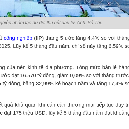
hiệp nhằm tạo dư địa thu hút đầu tư. Ảnh: Bá Thi.
ất
công nghiệp
(IIP) tháng 5 ước tăng 4,4% so với thán
2025. Lũy kế 5 tháng đầu năm, chỉ số này tăng 6,59% s
áng của nền kinh tế địa phương. Tổng mức bán lẻ hàn
 ước đạt 16.570 tỷ đồng, giảm 0,09% so với tháng trước
5 tỷ đồng, bằng 32,99% kế hoạch năm và tăng 17,4% s
t quả khả quan khi cán cân thương mại tiếp tục duy tr
ớc đạt 175 triệu USD; lũy kế 5 tháng đầu năm đạt khoản