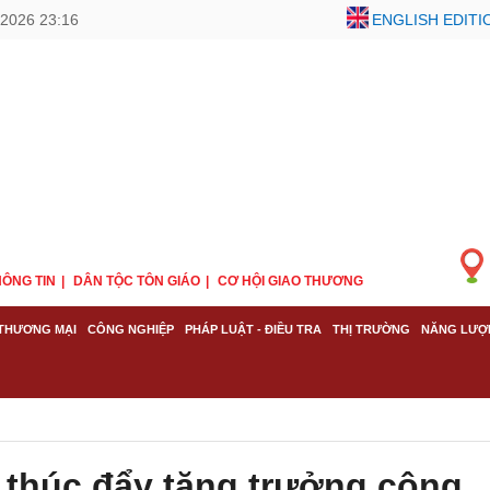
2026 23:16
ENGLISH EDITI
ÔNG TIN
DÂN TỘC TÔN GIÁO
CƠ HỘI GIAO THƯƠNG
THƯƠNG MẠI
CÔNG NGHIỆP
PHÁP LUẬT - ĐIỀU TRA
THỊ TRƯỜNG
NĂNG LƯỢ
 thúc đẩy tăng trưởng công