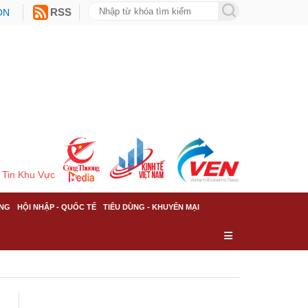
ON
RSS
Tin Khu Vực
NG
HỘI NHẬP - QUỐC TẾ
TIÊU DÙNG - KHUYẾN MẠI