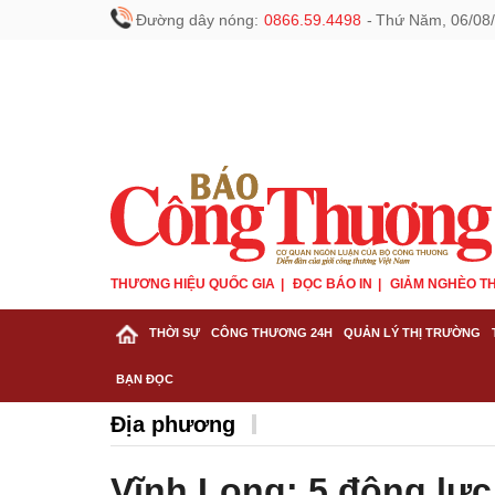
Đường dây nóng:
0866.59.4498
-
Thứ Năm, 06/08/
THƯƠNG HIỆU QUỐC GIA
ĐỌC BÁO IN
GIẢM NGHÈO TH
THỜI SỰ
CÔNG THƯƠNG 24H
QUẢN LÝ THỊ TRƯỜNG
BẠN ĐỌC
Địa phương
Vĩnh Long: 5 động lực