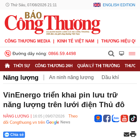
Thứ Sáu, 07/08/2026 21:11
ENGLISH EDITION
CÔNG THƯƠNG MEDIA
KINH TẾ VIỆT NAM
THƯƠNG HIỆU QUỐ
Đường dây nóng:
0866.59.4498
THỜI SỰ
CÔNG THƯƠNG 24H
QUẢN LÝ THỊ TRƯỜNG
THƯƠNG
Năng lượng
An ninh năng lượng
Dầu khí
Điện
Năng lượng tái tạo
Than
Tiết kiệm điện
VinEnergo triển khai pin lưu trữ
năng lượng trên lưới điện Thủ đô
Theo
NĂNG LƯỢNG
16:05
|
09/07/2026
dõi Congthuong.vn trên
Chia sẻ