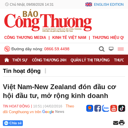
Chủ Nhật, 09/08/2026 14:31
ENGLISH EDITION
CÔNG THƯƠNG MEDIA
KINH TẾ VIỆT NAM
THƯƠNG HIỆU QUỐ
Đường dây nóng:
0866.59.4498
THỜI SỰ
CÔNG THƯƠNG 24H
QUẢN LÝ THỊ TRƯỜNG
THƯƠNG
Tin hoạt động
Việt Nam-New Zealand đón đầu cơ
hội đầu tư, mở rộng kinh doanh
Theo
TIN HOẠT ĐỘNG
10:51
|
04/02/2016
dõi Congthuong.vn trên
Chia sẻ