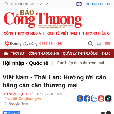
Chủ Nhật, 09/08/2026 23:12
ENGLISH EDITION
CÔNG THƯƠNG MEDIA
KINH TẾ VIỆT NAM
THƯƠNG HIỆU QUỐ
Đường dây nóng:
0866.59.4498
THỜI SỰ
CÔNG THƯƠNG 24H
QUẢN LÝ THỊ TRƯỜNG
THƯƠNG
Hội nhập - Quốc tế
Các hiệp định thương mại
Hiệp định CPTPP
Hiệp định EVFTA
Việt Nam - Thái Lan: Hướng tới cân
bằng cán cân thương mại
Hiệp định UKVFTA
Thông tin thương vụ
Quốc tế
HỘI NHẬP - QUỐC TẾ
10:38
|
27/01/2022
Theo dõi Congthuong.vn
trên
Chia sẻ