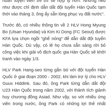
huấn luyện viên trẻ thì sẽ hợp lý hơn. Nhưng nếu
như được chỉ định dẫn dắt đội tuyển Hàn Quốc tạm
thời vào tháng 3, ông ấy sẵn lòng phục vụ đất nước".
Trước đó, có nhiều thông tin về 2 HLV Hong Myung
Bo (Ulsan Hyundai) và Kim Ki Dong (FC Seoul) được
KFA lựa chọn ngồi "ghế nóng" để dẫn dắt đội tuyển
Hàn Quốc. Dù vậy, có lẽ họ chưa sẵn sàng rời bỏ
công việc khi giải vô địch quốc gia Hàn Quốc sẽ khởi
tranh vào ngày 1/3.
HLV Park Hang-seo từng gắn bó với đội tuyển Hàn
Quốc ở giai đoạn 2000 - 2002, khi làm trợ lý cho HLV
Guus Hiddink. Sau đó, ông Park từng dẫn dắt đội
U23 Hàn Quốc trong năm 2002, với thành tích giành
huy chương đồng Asiad. Như vậy, so với nhiều ứng
viên trong nước, ông Park có những lợi thế nhất