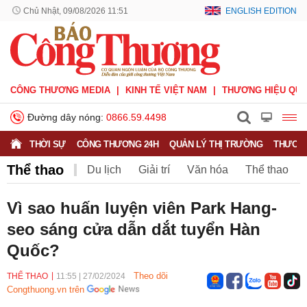
Chủ Nhật, 09/08/2026 11:51
ENGLISH EDITION
CÔNG THƯƠNG MEDIA
KINH TẾ VIỆT NAM
THƯƠNG HIỆU QUỐ
Đường dây nóng:
0866.59.4498
THỜI SỰ
CÔNG THƯƠNG 24H
QUẢN LÝ THỊ TRƯỜNG
THƯƠNG
Thể thao
Du lịch
Giải trí
Văn hóa
Thể thao
V.League
Sáng tác
Văn nghệ
Vì sao huấn luyện viên Park Hang-
seo sáng cửa dẫn dắt tuyển Hàn
Quốc?
Theo dõi
THỂ THAO
11:55
|
27/02/2024
Congthuong.vn trên