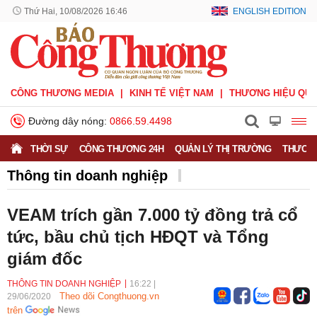
Thứ Hai, 10/08/2026 16:46
ENGLISH EDITION
CÔNG THƯƠNG MEDIA
KINH TẾ VIỆT NAM
THƯƠNG HIỆU QUỐ
Đường dây nóng:
0866.59.4498
THỜI SỰ
CÔNG THƯƠNG 24H
QUẢN LÝ THỊ TRƯỜNG
THƯƠNG
Thông tin doanh nghiệp
Doanh nghiệp vì Người tiêu dùng
Doanh nhân
VEAM trích gần 7.000 tỷ đồng trả cổ
Thông tin doanh nghiệp
tức, bầu chủ tịch HĐQT và Tổng
giám đốc
THÔNG TIN DOANH NGHIỆP
16:22
|
Theo dõi Congthuong.vn
29/06/2020
trên