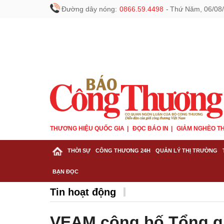
Đường dây nóng:
0866.59.4498
-
Thứ Năm, 06/08/
THƯƠNG HIỆU QUỐC GIA
ĐỌC BÁO IN
GIẢM NGHÈO TH
THỜI SỰ
CÔNG THƯƠNG 24H
QUẢN LÝ THỊ TRƯỜNG
BẠN ĐỌC
Tin hoạt động
VEAM công bố Tổng g