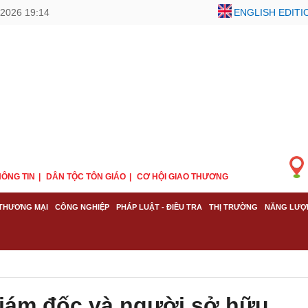
2026 19:14
ENGLISH EDITI
ÔNG TIN
DÂN TỘC TÔN GIÁO
CƠ HỘI GIAO THƯƠNG
THƯƠNG MẠI
CÔNG NGHIỆP
PHÁP LUẬT - ĐIỀU TRA
THỊ TRƯỜNG
NĂNG LƯỢ
iám đốc và người sở hữu