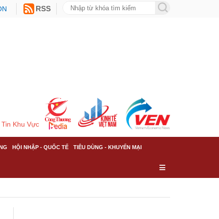
ON
RSS
Tin Khu Vực
NG
HỘI NHẬP - QUỐC TẾ
TIÊU DÙNG - KHUYẾN MẠI