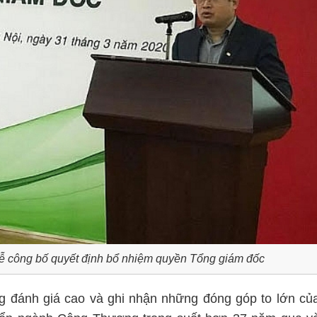
lễ công bố quyết định bổ nhiệm quyền Tổng giám đốc
g đánh giá cao và ghi nhận những đóng góp to lớn củ