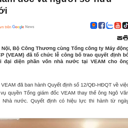
ới
vn trên
Hà Nội, Bộ Công Thương cùng Tổng công ty Máy độn
P (VEAM) đã tổ chức lễ công bố trao quyết định b
i đại diện phần vốn nhà nước tại VEAM cho ôn
rị VEAM đã ban hành Quyết định số 12/QĐ-HĐQT về việ
 vụ quyền Tổng giám đốc VEAM thay thế ông Ngô Vă
 Nhà nước. Quyết định có hiệu lực thi hành từ ngà