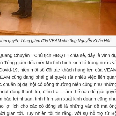
nhiệm quyền Tổng giám đốc VEAM cho ông Nguyễn Khắc Hải
Quang Chuyện - Chủ tịch HĐQT - chia sẻ, đây là vinh d
n Tổng giám đốc mới khi tình hình kinh tế trong nước v
 Covid-19, hiện một số đối tác khách hàng lớn của VEA
AM cũng đang phải giải quyết rất nhiều việc liên qua
ác chuẩn bị đại hội cổ đông thường niên cũng như nhữn
oạt động thanh tra, điều tra… làm thế nào để giải quyế
 bảo lợi nhuận, tình hình sản xuất kinh doanh cũng nh
ảo lợi ích cho các cổ đông sẽ là những vấn đề mà ôn
i gian tới. Tuy nhiên tôi tin rằng, với sự hỗ trợ từ B