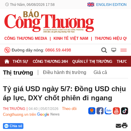
Thứ Năm, 06/08/2026 17:58
ENGLISH EDITION
CÔNG THƯƠNG MEDIA
KINH TẾ VIỆT NAM
THƯƠNG HIỆU QUỐ
Đường dây nóng:
0866.59.4498
THỜI SỰ
CÔNG THƯƠNG 24H
QUẢN LÝ THỊ TRƯỜNG
THƯƠNG
Thị trường
Điều hành thị trường
Giá cả
Hàng hóa
Nông sản
Thị trường miền núi
Tỷ giá USD ngày 5/7: Đồng USD chịu
áp lực, DXY chốt phiên đi ngang
Theo dõi
THỊ TRƯỜNG
04:40
|
05/07/2026
Congthuong.vn trên
Chia sẻ