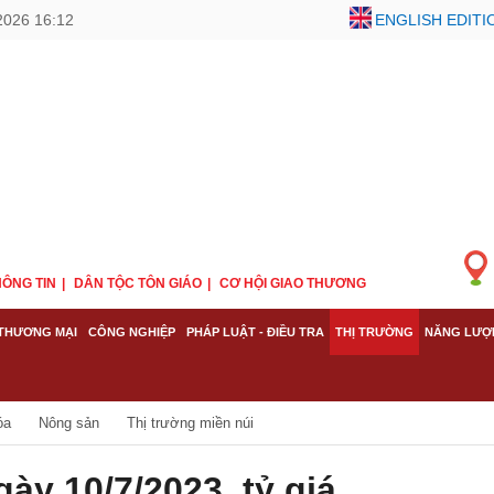
2026 16:12
ENGLISH EDITI
ÔNG TIN
DÂN TỘC TÔN GIÁO
CƠ HỘI GIAO THƯƠNG
THƯƠNG MẠI
CÔNG NGHIỆP
PHÁP LUẬT - ĐIỀU TRA
THỊ TRƯỜNG
NĂNG LƯỢ
óa
Nông sản
Thị trường miền núi
ày 10/7/2023, tỷ giá