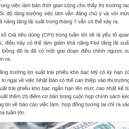
rong việc làm bán thời gian cũng cho thấy thị trường la
tốc độ tăng trưởng việc làm vẫn đáng chú ý và với mứ
 năng tăng lãi suất trong tháng 7 vẫn có thể xảy ra.
số Giá tiêu dùng (CPI) trong tuần tới sẽ là yếu tố qua
 điều này có thể làm giảm khả năng Fed tăng lãi suấ
. Đồng đô la đã có một giai đoạn điều chỉnh ngược x
n ra.
ăng trưởng lợi suất trái phiếu kho bạc Mỹ có kỳ hạn 1
o ngại về việc Nhật Bản có thể can thiệp vào thị trườn
 suất trái phiếu kho bạc ngắn hạn lên mức cao nhất kể t
suất thêm 25 điểm cơ bản trong cuộc họp chính sách ké
g tin về báo cáo việc làm, hợp đồng tương lai chỉ ra xá
a tuần tới.