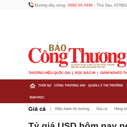
Đường dây nóng:
0866.59.4498
-
Thứ Sáu, 07/08/
THƯƠNG HIỆU QUỐC GIA
ĐỌC BÁO IN
GIẢM NGHÈO TH
THỜI SỰ
CÔNG THƯƠNG 24H
QUẢN LÝ THỊ TRƯỜNG
BẠN ĐỌC
Giá cả
Điều hành thị trường
Giá cả
Hàng h
Tỷ giá USD hôm nay ng