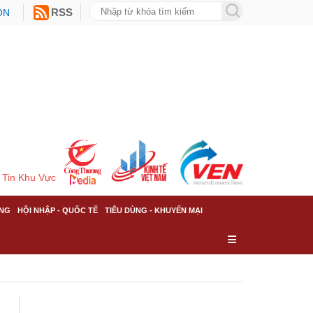
ON
RSS
Tin Khu Vực
NG
HỘI NHẬP - QUỐC TẾ
TIÊU DÙNG - KHUYẾN MẠI