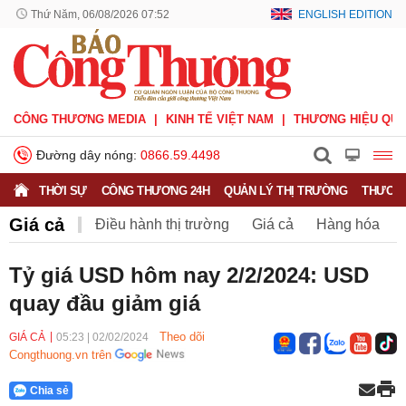
Thứ Năm, 06/08/2026 07:52
ENGLISH EDITION
CÔNG THƯƠNG MEDIA
KINH TẾ VIỆT NAM
THƯƠNG HIỆU QUỐ
Đường dây nóng:
0866.59.4498
THỜI SỰ
CÔNG THƯƠNG 24H
QUẢN LÝ THỊ TRƯỜNG
THƯƠNG
Giá cả
Điều hành thị trường
Giá cả
Hàng hóa
Nông sản
Thị trường miền núi
Tỷ giá USD hôm nay 2/2/2024: USD
quay đầu giảm giá
Theo dõi
GIÁ CẢ
05:23
|
02/02/2024
Congthuong.vn trên
Chia sẻ