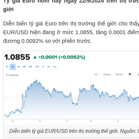
Tỷ giá Euro hôm nay ngày 22/5/2024 trên thị trư
giới
Diễn biến tỷ giá Euro trên thị trường thế giới cho thấy
EUR/USD hiện đang ở mức 1.0855, tăng 0.0001 điểm
đương 0.0092% so với phiên trước.
Diễn biến tỷ giá EUR
/USD trên thị trường thế giới
. Nguồn: