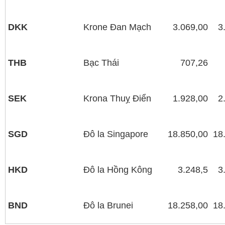
DKK
Krone Đan Mạch
3.069,00
3
THB
Bạc Thái
707,26
SEK
Krona Thuỵ Điển
1.928,00
2
SGD
Đô la Singapore
18.850,00
18
HKD
Đô la Hồng Kông
3.248,5
3
BND
Đô la Brunei
18.258,00
18