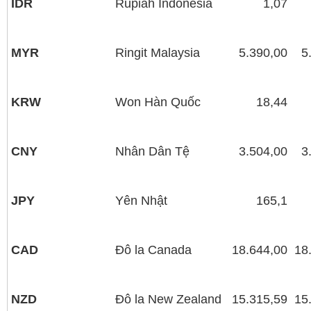
IDR
Rupiah Indonesia
1,07
MYR
Ringit Malaysia
5.390,00
5
KRW
Won Hàn Quốc
18,44
CNY
Nhân Dân Tệ
3.504,00
3
JPY
Yên Nhật
165,1
CAD
Đô la Canada
18.644,00
18
NZD
Ðô la New Zealand
15.315,59
15