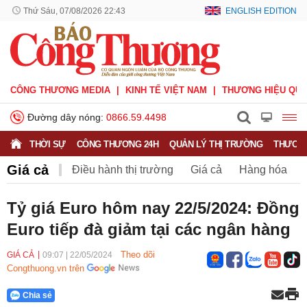
Thứ Sáu, 07/08/2026 22:43
ENGLISH EDITION
CÔNG THƯƠNG MEDIA
KINH TẾ VIỆT NAM
THƯƠNG HIỆU QUỐ
Đường dây nóng:
0866.59.4498
THỜI SỰ
CÔNG THƯƠNG 24H
QUẢN LÝ THỊ TRƯỜNG
THƯƠNG
Giá cả
Điều hành thị trường
Giá cả
Hàng hóa
Nông sản
Thị trường miền núi
Tỷ giá Euro hôm nay 22/5/2024: Đồng
Euro tiếp đà giảm tại các ngân hàng
Theo dõi
GIÁ CẢ
09:07
|
22/05/2024
Congthuong.vn trên
Chia sẻ