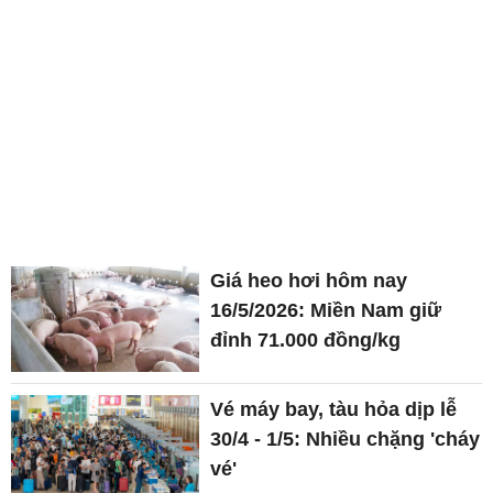
Giá heo hơi hôm nay
16/5/2026: Miền Nam giữ
đỉnh 71.000 đồng/kg
Vé máy bay, tàu hỏa dịp lễ
30/4 - 1/5: Nhiều chặng 'cháy
vé'