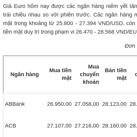
Giá Euro hôm nay được các ngân hàng niêm yết tăn
trái chiều nhau so với phiên trước. Các ngân hàng 
mặt trong khoảng từ 25.800 - 27.394 VND/USD, còn 
tiền mặt duy trì trong phạm vi 26.470 - 28.568 VND/E
Đơn 
Mua
Mua tiền
Bán tiền
Ngân hàng
chuyển
mặt
mặt
khoản
ABBank
26.950,00
27.058,00
28.123,00
28
ACB
27.107,00
27.216,00
28.160,00
28