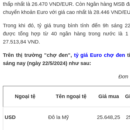
thấp nhất là 26.470 VND/EUR. Còn Ngân hàng MSB đ
chuyển khoản Euro với giá cao nhất là 28.446 VND/E
Trong khi đó, tỷ giá trung bình tính đến 9h sáng 2
được tổng hợp từ 40 ngân hàng trong nước là 
27.513,84 VND.
Trên thị trường "chợ đen",
tỷ giá Euro chợ đen
t
sáng nay (ngày 22/5/2024) như sau:
Đơn 
Ngoại tệ
Tên ngoại tệ
Giá mua
G
USD
Đô la Mỹ
25.648,25
2