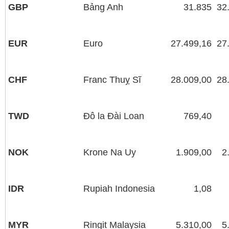
GBP
Bảng Anh
31.835
32
EUR
Euro
27.499,16
27
CHF
Franc Thuỵ Sĩ
28.009,00
28
TWD
Đô la Đài Loan
769,40
NOK
Krone Na Uy
1.909,00
2
IDR
Rupiah Indonesia
1,08
MYR
Ringit Malaysia
5.310,00
5