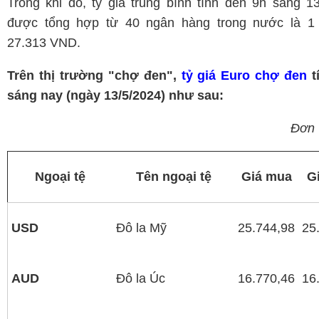
Trong khi đó, tỷ giá trung bình tính đến 9h sáng 1
được tổng hợp từ 40 ngân hàng trong nước là 
27.313 VND.
Trên thị trường "chợ đen",
tỷ giá Euro chợ đen
t
sáng nay (ngày 13/5/2024) như sau:
Đơn 
Ngoại tệ
Tên ngoại tệ
Giá mua
G
USD
Đô la Mỹ
25.744,98
25
AUD
Đô la Úc
16.770,46
16