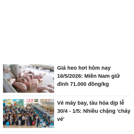
Giá heo hơi hôm nay
16/5/2026: Miền Nam giữ
đỉnh 71.000 đồng/kg
Vé máy bay, tàu hỏa dịp lễ
30/4 - 1/5: Nhiều chặng 'cháy
vé'