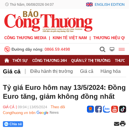
Thứ Năm, 06/08/2026 04:07
ENGLISH EDITION
CÔNG THƯƠNG MEDIA
KINH TẾ VIỆT NAM
THƯƠNG HIỆU QUỐ
Đường dây nóng:
0866.59.4498
THỜI SỰ
CÔNG THƯƠNG 24H
QUẢN LÝ THỊ TRƯỜNG
THƯƠNG
Giá cả
Điều hành thị trường
Giá cả
Hàng hóa
Nông sản
Thị trường miền núi
Tỷ giá Euro hôm nay 13/5/2024: Đồng
Euro tăng, giảm không đồng nhất
Theo dõi
GIÁ CẢ
09:04
|
13/05/2024
Congthuong.vn trên
Chia sẻ