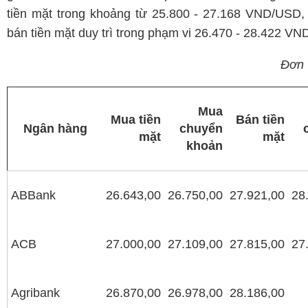
tiền mặt trong khoảng từ 25.800 - 27.168 VND/USD,
bán tiền mặt duy trì trong phạm vi 26.470 - 28.422 V
Đơn 
Mua
Mua tiền
Bán tiền
Ngân hàng
chuyển
mặt
mặt
khoản
ABBank
26.643,00
26.750,00
27.921,00
28
ACB
27.000,00
27.109,00
27.815,00
27
Agribank
26.870,00
26.978,00
28.186,00