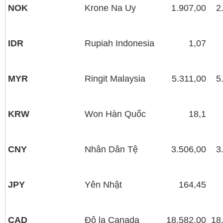
NOK
Krone Na Uy
1.907,00
2
IDR
Rupiah Indonesia
1,07
MYR
Ringit Malaysia
5.311,00
5
KRW
Won Hàn Quốc
18,1
CNY
Nhân Dân Tệ
3.506,00
3
JPY
Yên Nhật
164,45
CAD
Đô la Canada
18.582,00
18