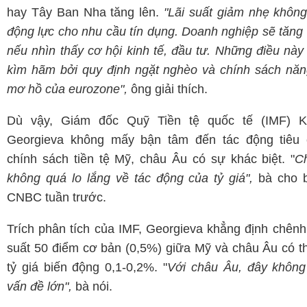
hay Tây Ban Nha tăng lên.
"Lãi suất giảm nhẹ không
động lực cho nhu cầu tín dụng. Doanh nghiệp sẽ tăng
nếu nhìn thấy cơ hội kinh tế, đầu tư. Những điều này
kìm hãm bởi quy định ngặt nghèo và chính sách năn
mơ hồ của eurozone",
ông giải thích.
Dù vậy, Giám đốc Quỹ Tiền tệ quốc tế (IMF) Kri
Georgieva không mấy bận tâm đến tác động tiêu 
chính sách tiền tệ Mỹ, châu Âu có sự khác biệt. "
Ch
không quá lo lắng về tác động của tỷ giá",
bà cho b
CNBC tuần trước.
Trích phân tích của IMF, Georgieva khẳng định chênh 
suất 50 điểm cơ bản (0,5%) giữa Mỹ và châu Âu có t
tỷ giá biến động 0,1-0,2%. "
Với châu Âu, đây không 
vấn đề lớn",
bà nói.