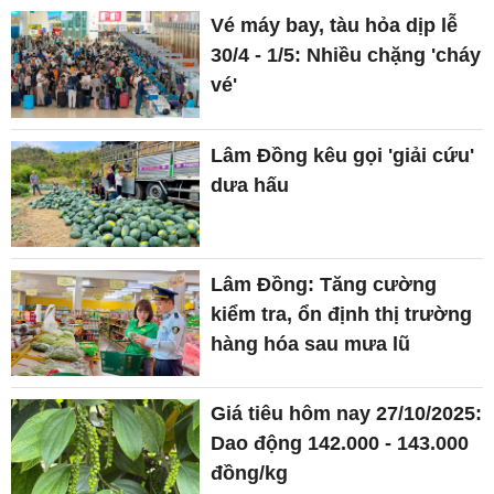
Vé máy bay, tàu hỏa dịp lễ
30/4 - 1/5: Nhiều chặng 'cháy
vé'
Lâm Đồng kêu gọi 'giải cứu'
dưa hấu
Lâm Đồng: Tăng cường
kiểm tra, ổn định thị trường
hàng hóa sau mưa lũ
Giá tiêu hôm nay 27/10/2025:
Dao động 142.000 - 143.000
đồng/kg