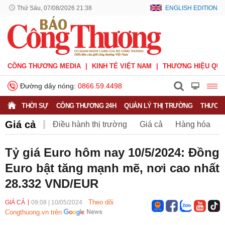
Thứ Sáu, 07/08/2026 21:38
ENGLISH EDITION
CÔNG THƯƠNG MEDIA
KINH TẾ VIỆT NAM
THƯƠNG HIỆU QUỐ
Đường dây nóng:
0866.59.4498
THỜI SỰ
CÔNG THƯƠNG 24H
QUẢN LÝ THỊ TRƯỜNG
THƯƠNG
Giá cả
Điều hành thị trường
Giá cả
Hàng hóa
Nông sản
Thị trường miền núi
Tỷ giá Euro hôm nay 10/5/2024: Đồng
Euro bật tăng mạnh mẽ, nơi cao nhất
28.332 VND/EUR
Theo dõi
GIÁ CẢ
09:08
|
10/05/2024
Congthuong.vn trên