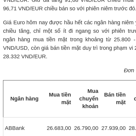
VND/EUR. Giữ đà tăng 91,68 VND/EUR chiều mua 
96,71 VND/EUR chiều bán so với phiên niêm trước đó
Giá Euro hôm nay được hầu hết các ngân hàng niêm 
chiều tăng, chỉ một số ít đi ngang so với phiên tr
ngân hàng mua tiền mặt trong khoảng từ 25.800 -
VND/USD, còn giá bán tiền mặt duy trì trong phạm vi 
28.332 VND/EUR.
Đơn 
Mua
Mua tiền
Bán tiền
Ngân hàng
chuyển
mặt
mặt
khoản
ABBank
26.683,00
26.790,00
27.939,00
28