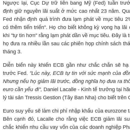
Ngược lại, Cục Dự trữ liên bang Mỹ (Fed) tuần trư
định giữ nguyên lãi suất ở mức cao nhất 23 năm. Q
Fed nhận định quá trình đưa lạm phát về mục tiêu 
có thêm tiến triển". Họ cho biết không kỳ vọng hạ lãi
khi "tự tin hơn" rằng lạm phát dần về mục tiêu. Đây là 
họ đưa ra nhiều lần sau các phiên họp chính sách th
tháng 3.
Diễn biến này khiến ECB gần như chắc chắn sẽ hạ l
trước Fed.
"Lúc này, ECB tự tin với sức mạnh của đồ
Nhưng nếu họ giảm lãi trước, đồng nghĩa họ đưa ra th
euro cần yếu đi",
Daniel Lacalle - Kinh tế trưởng tại h
lý tài sản Tressis Gestion (Tây Ban Nha) cho biết trê
Euro suy yếu sẽ làm chi phí nhập khẩu của eurozone t
Bên cạnh đó, Lacalle cho rằng việc ECB giảm lãi s
chắc khiến nhu cầu vay vốn của các doanh nghiệp P