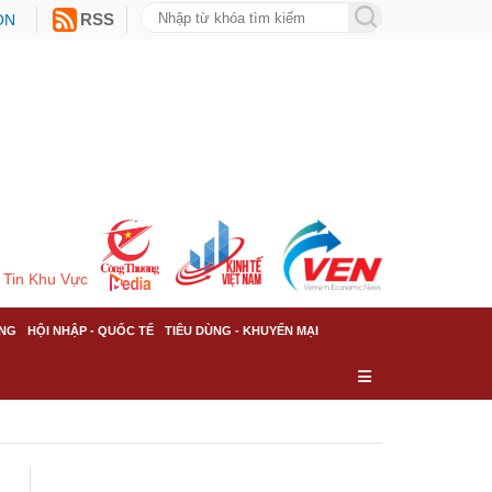
ON
RSS
Tin Khu Vực
NG
HỘI NHẬP - QUỐC TẾ
TIÊU DÙNG - KHUYẾN MẠI