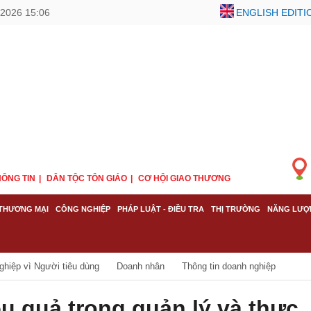
2026 15:06
ENGLISH EDITI
ÔNG TIN
DÂN TỘC TÔN GIÁO
CƠ HỘI GIAO THƯƠNG
THƯƠNG MẠI
CÔNG NGHIỆP
PHÁP LUẬT - ĐIỀU TRA
THỊ TRƯỜNG
NĂNG LƯỢ
ghiệp vì Người tiêu dùng
Doanh nhân
Thông tin doanh nghiệp
 quả trong quản lý và thực