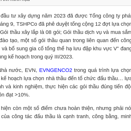
- đầu tư xây dựng năm 2023 đã được Tổng công ty phá
tháng 9, TSHPCo đã phê duyệt tổng cộng 12 đợt lựa chọ
 Gói thầu xây lắp là 08 gói; Gói thầu dịch vụ và mua sắ
 đào tạo, một số gói thầu quan trong liên quan đến côn
 và bổ sung gia cố tổng thể hạ lưu đập khu vực V” đan
ng kế hoạch trong quý III/2023.
 Nhà nước, EVN,
EVNGENCO2
trong quá trình lựa chọ
ệt kế hoạch lựa chọn nhà thầu đến tổ chức đấu thầu… lự
h và kinh nghiệm, thực hiện các gói thầu đúng tiến độ
uôn đạt >10%.
hiện còn một số điểm chưa hoàn thiện, nhưng phải nó
u của công tác đấu thầu là cạnh tranh, công bằng, min