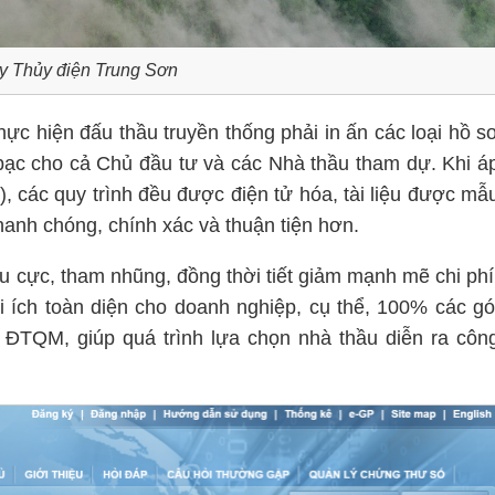
 Thủy điện Trung Sơn
hực hiện đấu thầu truyền thống phải in ấn các loại hồ s
n bạc cho cả Chủ đầu tư và các Nhà thầu tham dự. Khi á
 các quy trình đều được điện tử hóa, tài liệu được mẫ
hanh chóng, chính xác và thuận tiện hơn.
êu cực, tham nhũng, đồng thời tiết giảm mạnh mẽ chi phí
i ích toàn diện cho doanh nghiệp, cụ thể, 100% các gó
n ĐTQM, giúp quá trình lựa chọn nhà thầu diễn ra côn