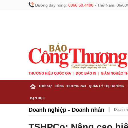
Đường dây nóng:
0866.59.4498
-
Thứ Năm, 06/08/
THƯƠNG HIỆU QUỐC GIA
ĐỌC BÁO IN
GIẢM NGHÈO TH
THỜI SỰ
CÔNG THƯƠNG 24H
QUẢN LÝ THỊ TRƯỜNG
BẠN ĐỌC
Doanh nghiệp - Doanh nhân
Doanh n
TSHPCo: Nâng cao hiệu