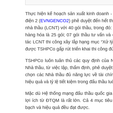
Thực hiện kế hoạch sản xuất kinh doanh 
điện 2 (
EVNGENCO2
) phê duyệt đến hết 
nhà thầu (LCNT) với 40 gói thầu, trong đó:
hàng hóa là 25 gói; 07 gói thầu tư vấn và
tác LCNT thi công xây lắp hạng mục “Xử lý
được TSHPCo gấp rút triển khai thi công đú
TSHPCo luôn tuân thủ các quy định của
Nhà thầu, từ việc lập, thẩm định, phê duy
chọn các Nhà thầu đủ năng lực về tài chín
hiệu quả và tỷ lệ tiết kiệm trong đấu thầu l
Mặc dù Hệ thống mạng đấu thầu quốc gia 
lợi ích từ ĐTQM là rất lớn. Cả 4 mục tiê
bạch và hiệu quả đều đạt được.