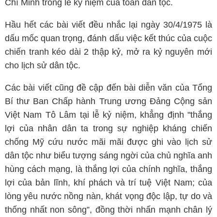
Chí Minh trong lễ kỷ niệm của toàn dân tộc.
Hầu hết các bài viết đều nhắc lại ngày 30/4/1975 là
dấu mốc quan trọng, đánh dấu việc kết thúc của cuộc
chiến tranh kéo dài 2 thập kỷ, mở ra kỷ nguyên mới
cho lịch sử dân tộc.
Các bài viết cũng đề cập đến bài diễn văn của Tổng
Bí thư Ban Chấp hành Trung ương Đảng Cộng sản
Việt Nam Tô Lâm tại lễ kỷ niệm, khẳng định "thắng
lợi của nhân dân ta trong sự nghiệp kháng chiến
chống Mỹ cứu nước mãi mãi được ghi vào lịch sử
dân tộc như biểu tượng sáng ngời của chủ nghĩa anh
hùng cách mạng, là thắng lợi của chính nghĩa, thắng
lợi của bản lĩnh, khí phách và trí tuệ Việt Nam; của
lòng yêu nước nồng nàn, khát vọng độc lập, tự do và
thống nhất non sông”, đồng thời nhấn mạnh chân lý