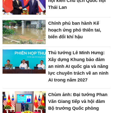
hội kiến Chủ tịch Quốc hội
Thái Lan
Chính phủ ban hành Kế
hoạch ứng phó thiên tai,
biến đổi khí hậu
Thủ tướng Lê Minh Hưng:
Xây dựng Khung bảo đảm
an ninh AI quốc gia và năng
lực chuyên trách về an ninh
AI trong năm 2027
Chùm ảnh: Đại tướng Phan
Văn Giang tiếp và hội đàm
Bộ trưởng Quốc phòng