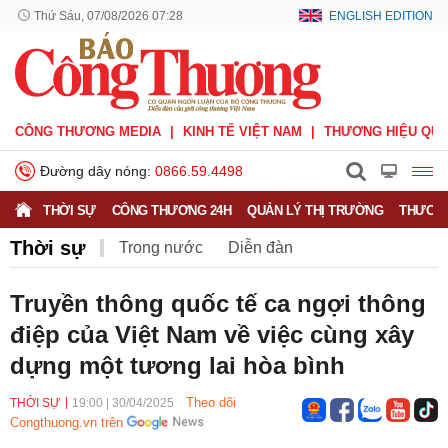
Thứ Sáu, 07/08/2026 07:28
ENGLISH EDITION
CÔNG THƯƠNG MEDIA
KINH TẾ VIỆT NAM
THƯƠNG HIỆU QUỐ
Đường dây nóng:
0866.59.4498
THỜI SỰ
CÔNG THƯƠNG 24H
QUẢN LÝ THỊ TRƯỜNG
THƯƠNG
Thời sự
Trong nước
Diễn đàn
Hoạt động của Lãnh đạo Đảng, Nhà nước
Truyền thông quốc tế ca ngợi thông
điệp của Việt Nam về việc cùng xây
Bầu cử Quốc hội Khoá XVI
dựng một tương lai hòa bình
Theo dõi
THỜI SỰ
19:00
|
30/04/2025
Congthuong.vn trên