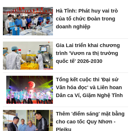
Hà Tĩnh: Phát huy vai trò
của tổ chức Đoàn trong
doanh nghiệp
Gia Lai triển khai chương
trình 'Vươn ra thị trường
quốc tế' 2026-2030
Tổng kết cuộc thi 'Đại sứ
Văn hóa đọc' và Liên hoan
Dân ca Ví, Giặm Nghệ Tĩnh
Thêm 'điểm sáng' mặt bằng
cho cao tốc Quy Nhơn -
Pleiku