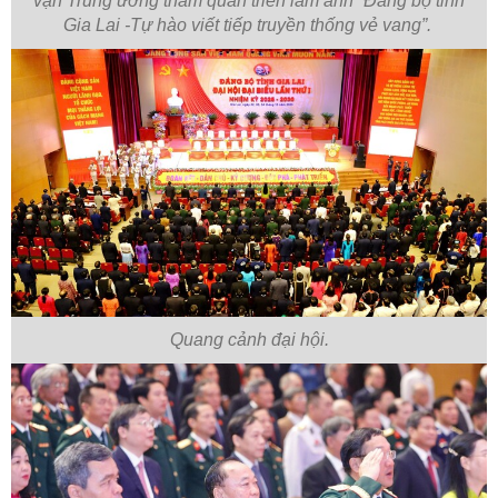
vận Trung ương tham quan triển lãm ảnh “Đảng bộ tỉnh
Gia Lai -Tự hào viết tiếp truyền thống vẻ vang”.
Quang cảnh đại hội.