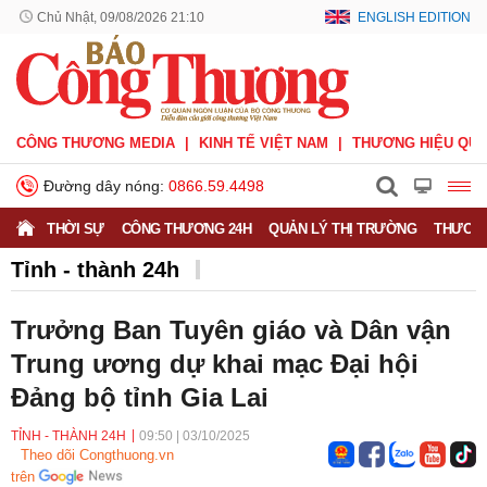
Chủ Nhật, 09/08/2026 21:11
ENGLISH EDITION
CÔNG THƯƠNG MEDIA
KINH TẾ VIỆT NAM
THƯƠNG HIỆU QUỐ
Đường dây nóng:
0866.59.4498
THỜI SỰ
CÔNG THƯƠNG 24H
QUẢN LÝ THỊ TRƯỜNG
THƯƠNG
Tỉnh - thành 24h
Trưởng Ban Tuyên giáo và Dân vận
Trung ương dự khai mạc Đại hội
Đảng bộ tỉnh Gia Lai
TỈNH - THÀNH 24H
09:50
|
03/10/2025
Theo dõi Congthuong.vn
trên