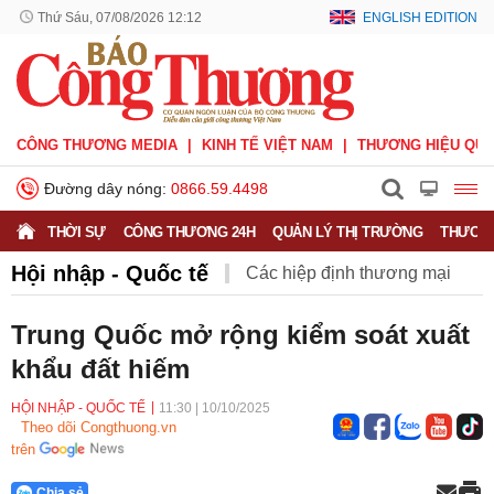
Thứ Sáu, 07/08/2026 12:12
ENGLISH EDITION
CÔNG THƯƠNG MEDIA
KINH TẾ VIỆT NAM
THƯƠNG HIỆU QUỐ
Đường dây nóng:
0866.59.4498
THỜI SỰ
CÔNG THƯƠNG 24H
QUẢN LÝ THỊ TRƯỜNG
THƯƠNG
Hội nhập - Quốc tế
Các hiệp định thương mại
Hiệp định CPTPP
Hiệp định EVFTA
Trung Quốc mở rộng kiểm soát xuất
khẩu đất hiếm
Hiệp định UKVFTA
Thông tin thương vụ
Quốc tế
HỘI NHẬP - QUỐC TẾ
11:30
|
10/10/2025
Theo dõi Congthuong.vn
trên
Chia sẻ