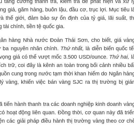
tăng cường thanh tra, kiểm tra để phát hiện và xử l
 giá, găm hàng, buôn lậu, đầu cơ, trục lợi. Mục tiêu l
 thế giới, đảm bảo sự ổn định của tỷ giá, lãi suất, th
tài chính, tiền tệ quốc gia.
gân hàng Nhà nước Đoàn Thái Sơn, cho biết, giá vàn
từ ba nguyên nhân chính.
Thứ nhất,
là diễn biến quốc tế
kỳ vọng giá có thể vượt mốc 3.500 USD/ounce.
Thứ hai,
l
h trữ, coi đây là kênh an toàn trong bối cảnh nhiều bấ
guồn cung trong nước tạm thời khan hiếm do Ngân hàn
 vàng, khiến việc bán vàng SJC ra thị trường bị giá
ã tiến hành thanh tra các doanh nghiệp kinh doanh vàn
ó hoạt động liên quan. Đồng thời, cơ quan này đã triể
iện các giải pháp điều hành thị trường vàng theo cơ ch