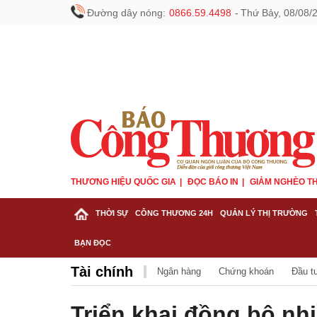
Đường dây nóng:
0866.59.4498
-
Thứ Bảy, 08/08/
THƯƠNG HIỆU QUỐC GIA
ĐỌC BÁO IN
GIẢM NGHÈO TH
THỜI SỰ
CÔNG THƯƠNG 24H
QUẢN LÝ THỊ TRƯỜNG
BẠN ĐỌC
Tài chính
Ngân hàng
Chứng khoán
Đầu t
Triển khai đồng bộ nhi