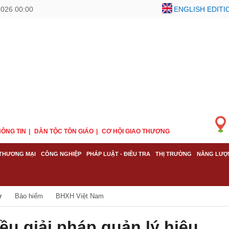
2026 00:00
ENGLISH EDITI
ÔNG TIN
DÂN TỘC TÔN GIÁO
CƠ HỘI GIAO THƯƠNG
THƯƠNG MẠI
CÔNG NGHIỆP
PHÁP LUẬT - ĐIỀU TRA
THỊ TRƯỜNG
NĂNG LƯỢ
ư
Bảo hiểm
BHXH Việt Nam
ều giải pháp quản lý hiệu