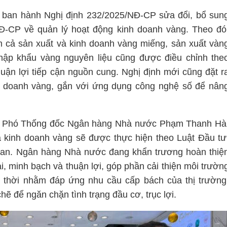
ủ ban hành Nghị định 232/2025/NĐ-CP sửa đổi, bổ sun
Đ-CP về quản lý hoạt động kinh doanh vàng. Theo đó
cả sản xuất và kinh doanh vàng miếng, sản xuất vàn
hập khẩu vàng nguyên liệu cũng được điều chỉnh the
uận lợi tiếp cận nguồn cung. Nghị định mới cũng đặt r
h doanh vàng, gắn với ứng dụng công nghệ số để nân
8, Phó Thống đốc Ngân hàng Nhà nước Phạm Thanh Hà
và kinh doanh vàng sẽ được thực hiện theo Luật Đầu tư
quan. Ngân hàng Nhà nước đang khẩn trương hoàn thiệ
 minh bạch và thuận lợi, góp phần cải thiện môi trườn
p thời nhằm đáp ứng nhu cầu cấp bách của thị trường
hẽ để ngăn chặn tình trạng đầu cơ, trục lợi.