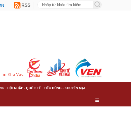
ON
RSS
Tin Khu Vực
NG
HỘI NHẬP - QUỐC TẾ
TIÊU DÙNG - KHUYẾN MẠI