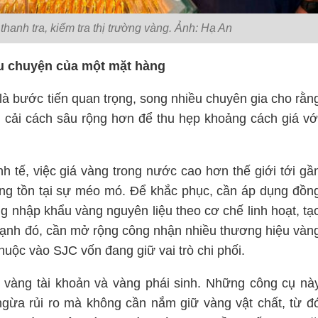
hanh tra, kiểm tra thị trường vàng. Ảnh: Hạ An
âu chuyện của một mặt hàng
à bước tiến quan trọng, song nhiều chuyên gia cho rằn
 cải cách sâu rộng hơn để thu hẹp khoảng cách giá vớ
 tế, việc giá vàng trong nước cao hơn thế giới tới gầ
đang tồn tại sự méo mó. Để khắc phục, cần áp dụng đồn
ng nhập khẩu vàng nguyên liệu theo cơ chế linh hoạt, tạ
cạnh đó, cần mở rộng công nhận nhiều thương hiệu vàn
uộc vào SJC vốn đang giữ vai trò chi phối.
ng vàng tài khoản và vàng phái sinh. Những công cụ nà
gừa rủi ro mà không cần nắm giữ vàng vật chất, từ đ