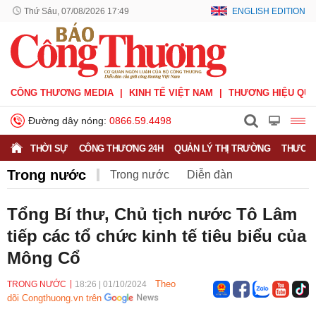
Thứ Sáu, 07/08/2026 17:49
ENGLISH EDITION
CÔNG THƯƠNG MEDIA
KINH TẾ VIỆT NAM
THƯƠNG HIỆU QUỐ
Đường dây nóng:
0866.59.4498
THỜI SỰ
CÔNG THƯƠNG 24H
QUẢN LÝ THỊ TRƯỜNG
THƯƠNG
Trong nước
Trong nước
Diễn đàn
Hoạt động của Lãnh đạo Đảng, Nhà nước
Tổng Bí thư, Chủ tịch nước Tô Lâm
tiếp các tổ chức kinh tế tiêu biểu của
Bầu cử Quốc hội Khoá XVI
Mông Cổ
Theo
TRONG NƯỚC
18:26
|
01/10/2024
dõi Congthuong.vn trên